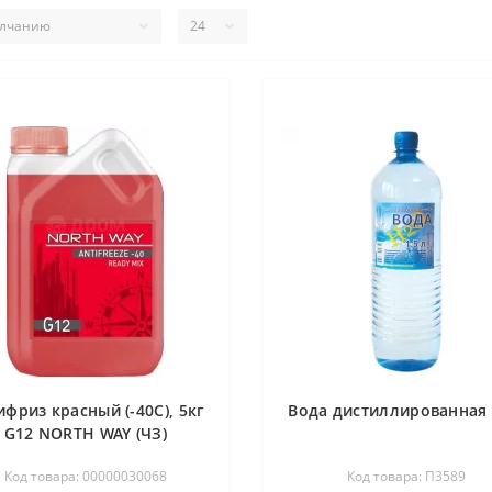
ифриз красный (-40С), 5кг
Вода дистиллированная 
G12 NORTH WAY (ЧЗ)
Код товара: 00000030068
Код товара: П3589