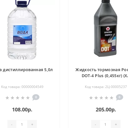
а дистиллированная 5,0л
Жидкость тормозная Ро
DOT-4 Plus (0,455кг) (Х
БП-1843)
Код товара: 00000004549
Код товара: 2Ц-00005237
0
0
108.00р.
205.00р.
-
+
-
+