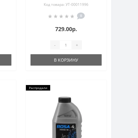
Код товара: УТ-00011996
0
729.00р.
-
+
В КОРЗИНУ
Распродали