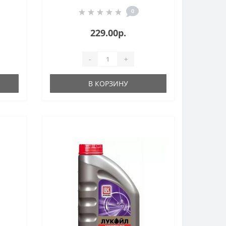
0
229.00р.
-
+
В КОРЗИНУ