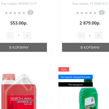
Код товара: 00000012157
Код товара: УТ-00001612
0
0
553.00р.
2 879.00р.
-
+
-
+
В КОРЗИНУ
В КОРЗИНУ
-20%
Выгодное предложение!
Распродали