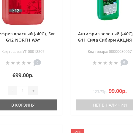
ифриз красный (-40С), 5кг
Антифриз зеленый (-40С),
G12 NORTH WAY
G11 Сила Сибири АКЦИЯ
Код товара: УТ-00012207
Код товара: 00000030067
0
0
699.00р.
99.00р.
-
+
123.75р.
В КОРЗИНУ
НЕТ В НАЛИЧИИ
-20%