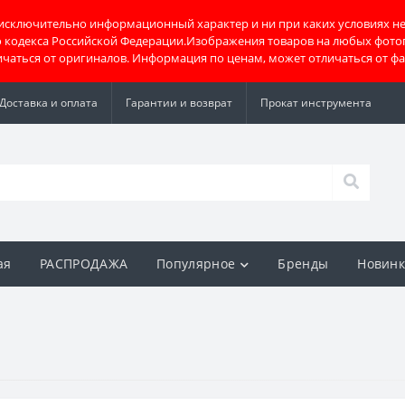
 исключительно информационный характер и ни при каких условиях не
о кодекса Российской Федерации.Изображения товаров на любых фото
тличаться от оригиналов. Информация по ценам, может отличаться от ф
Доставка и оплата
Гарантии и возврат
Прокат инструмента
ая
РАСПРОДАЖА
Популярное
Бренды
Новин