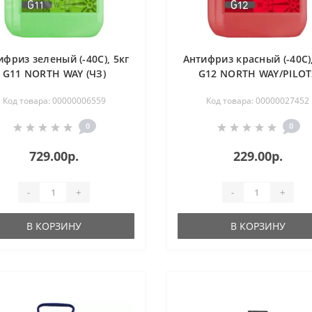
ифриз зеленый (-40С), 5кг
Антифриз красный (-40С),
G11 NORTH WAY (ЧЗ)
G12 NORTH WAY/PILOT
Код товара: 00000006559
Код товара: 00000027452
0
0
729.00р.
229.00р.
-
+
-
+
В КОРЗИНУ
В КОРЗИНУ