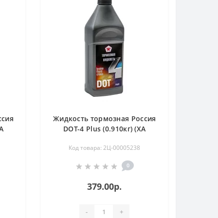
ссия
Жидкость тормозная Россия
А
DOT-4 Plus (0.910кг) (ХА
БП-2205)
Код товара: 2Ц-00005238
0
379.00р.
-
+