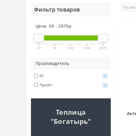
Фильтр товаров
Цена
69
-
2879
р.
69
90
303
1035
2879
Производитель
K2
1
Лукойл
1
Теплица
Ант
"Богатырь"