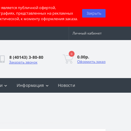
 является публичной офертой,
графиях, представленных на рекламных
Закрыть
актической, к моменту оформления заказа.
Личный кабинет
0
0.00р.
8 (40143) 3-80-80
Оформить заказ
Заказать звонок
ки
Информация
Новости