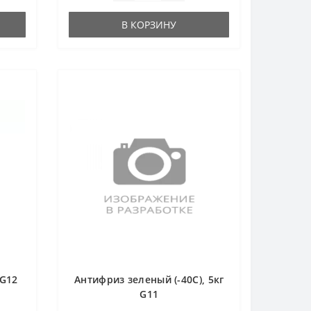
В КОРЗИНУ
 G12
Антифриз зеленый (-40С), 5кг
G11