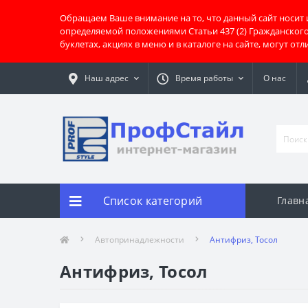
Обращаем Ваше внимание на то, что данный сайт носит
определяемой положениями Статьи 437 (2) Гражданског
буклетах, акциях в меню и в каталоге на сайте, могут о
Наш адрес
Время работы
О нас
Список категорий
Главн
Автопринадлежности
Антифриз, Тосол
Антифриз, Тосол