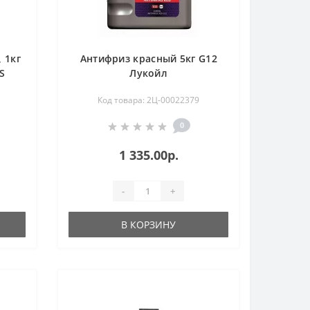
 1кг
Антифриз красный 5кг G12
S
Лукойл
Код товара: 2Ц-00022379
0
1 335.00р.
-
+
В КОРЗИНУ