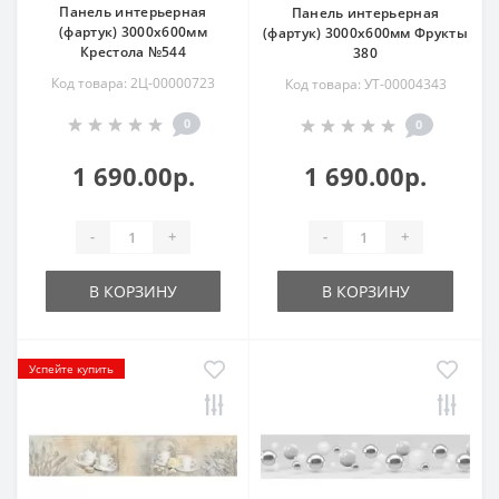
Панель интерьерная
Панель интерьерная
(фартук) 3000х600мм
(фартук) 3000х600мм Фрукты
Крестола №544
380
Код товара: 2Ц-00000723
Код товара: УТ-00004343
0
0
1 690.00р.
1 690.00р.
-
+
-
+
В КОРЗИНУ
В КОРЗИНУ
Успейте купить