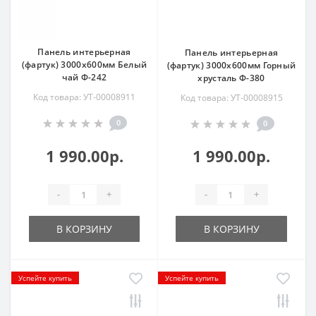
Панель интерьерная
Панель интерьерная
(фартук) 3000х600мм Белый
(фартук) 3000х600мм Горный
чай Ф-242
хрусталь Ф-380
Код товара: УТ-00008911
Код товара: УТ-00008915
0
0
1 990.00р.
1 990.00р.
-
+
-
+
В КОРЗИНУ
В КОРЗИНУ
Успейте купить
Успейте купить