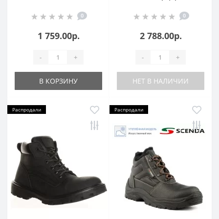
(SPECI.ALL) вкл.чулок
натур.шерсть (БОТ740)
0
0
синие р.39/40 БОТ869
1 759.00р.
2 788.00р.
-
+
-
+
В КОРЗИНУ
НЕТ В НАЛИЧИИ
Распродали
Распродали