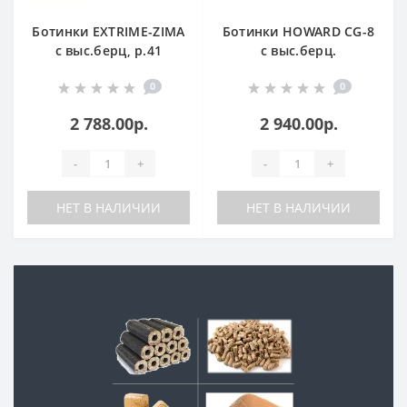
Ботинки EXTRIME-ZIMA
Ботинки HOWARD CG-8
с выс.берц, р.41
с выс.берц.
натур.шерсть (БОТ740)
утепленные р.40
0
0
БОТ5010ТЛ
2 788.00р.
2 940.00р.
-
+
-
+
НЕТ В НАЛИЧИИ
НЕТ В НАЛИЧИИ