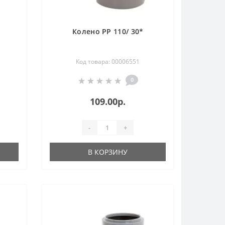
Колено РР 110/ 30*
Код товара: 00006551
0
109.00р.
-
+
В КОРЗИНУ