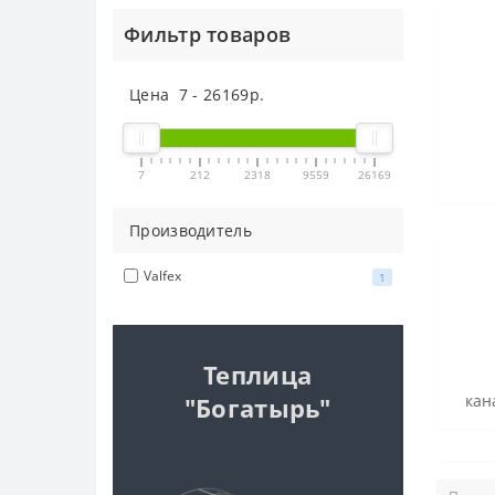
Фильтр товаров
Цена
7
-
26169
р.
7
212
2318
9559
26169
Производитель
Valfex
1
Теплица
кан
"Богатырь"