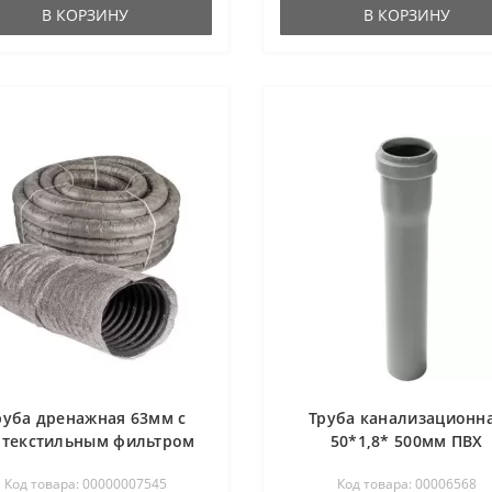
В КОРЗИНУ
В КОРЗИНУ
руба дренажная 63мм с
Труба канализационн
отекстильным фильтром
50*1,8* 500мм ПВХ
мин.рез 1м
Код товара: 00000007545
Код товара: 00006568