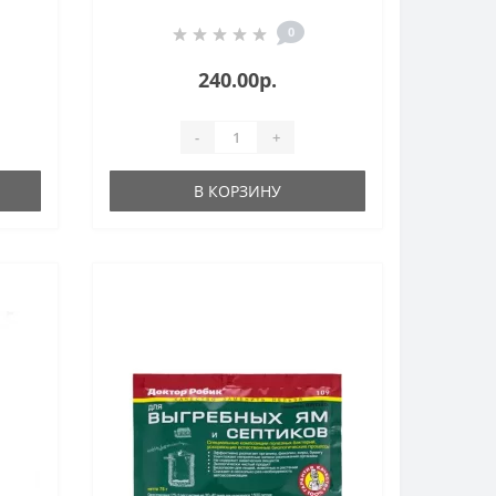
0
240.00р.
-
+
В КОРЗИНУ