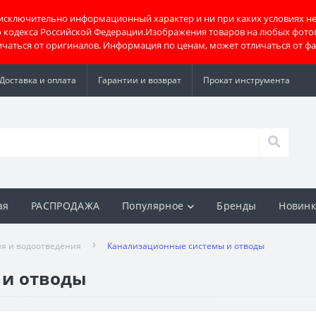
 исключительно информационный характер и ни при каких условиях не
о кодекса Российской Федерации.Изображения товаров на любых фото
тличаться от оригиналов. Информация по ценам, может отличаться от ф
Доставка и оплата
Гарантии и возврат
Прокат инструмента
ая
РАСПРОДАЖА
Популярное
Бренды
Новин
я и водоотведения
Канализационные системы и отводы
 и отводы