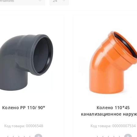
Колено РР 110/ 90*
Колено 110*45
канализационное нару
Код товара: 00006548
Код товара: 00000007534
0
0