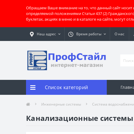
Обращаем Ваше внимание на то, что данный сайт носит
определяемой положениями Статьи 437 (2) Гражданског
буклетах, акциях в меню и в каталоге на сайте, могут о
Наш адрес
Время работы
О нас
Список категорий
Главн
Инженерные системы
Система водоснабжени
Канализационные системы