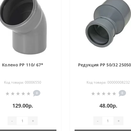
Колено РР 110/ 67*
Редукция РР 50/32 2505
Код товара: 00006550
Код товара: 00000008232
0
0
129.00р.
48.00р.
-
+
-
+