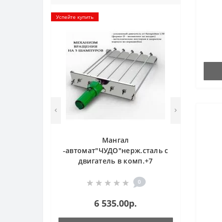
Успейте купить
Мангал
-автомат"ЧУДО"нерж.сталь с
двигатель в комп.+7
шампуров
0
6 535.00р.