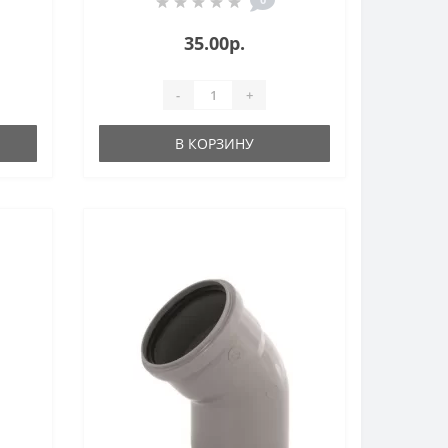
35.00р.
-
+
В КОРЗИНУ