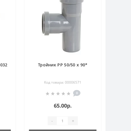
0032
Тройник РР 50/50 х 90*
Код товара: 00006571
0
65.00р.
-
+