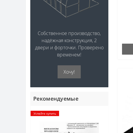
Собственное производство,
надёжная конструкция, 2
двери и форточки. Проверено
временем!
Хочу!
Рекомендуемые
Успейте купить