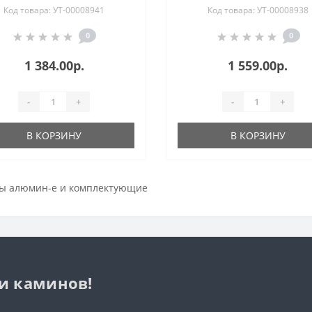
Код товара: УТ-00008941
Код товара: УТ-00008938
0
0
1 384.00р.
1 559.00р.
-
+
-
+
В КОРЗИНУ
В КОРЗИНУ
ы алюмин-е и комплектующие
 и каминов!