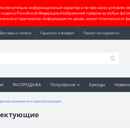
 исключительно информационный характер и ни при каких условиях не
о кодекса Российской Федерации.Изображения товаров на любых фото
тличаться от оригиналов. Информация по ценам, может отличаться от ф
Доставка и оплата
Гарантии и возврат
Прокат инструмента
ая
РАСПРОДАЖА
Популярное
Бренды
Новин
рнизы алюмин-е и комплектующие
лектующие