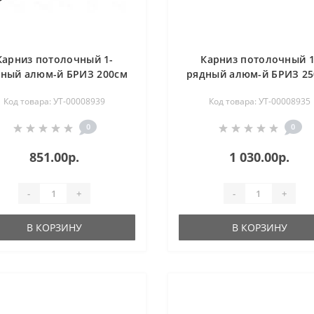
Карниз потолочный 1-
Карниз потолочный 1
ный алюм-й БРИЗ 200см
рядный алюм-й БРИЗ 2
черный U-профиль
белый U-профиль
Код товара: УТ-00008939
Код товара: УТ-00008935
0
0
851.00р.
1 030.00р.
-
+
-
+
В КОРЗИНУ
В КОРЗИНУ