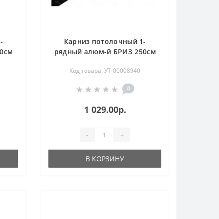
-
Карниз потолочный 1-
50см
рядный алюм-й БРИЗ 250см
черный U-профиль
Код товара: УТ-00008940
0
1 029.00р.
-
+
В КОРЗИНУ