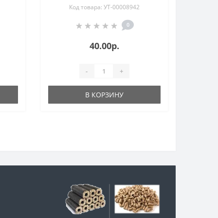
Код товара: УТ-00008942
0
40.00р.
-
+
В КОРЗИНУ