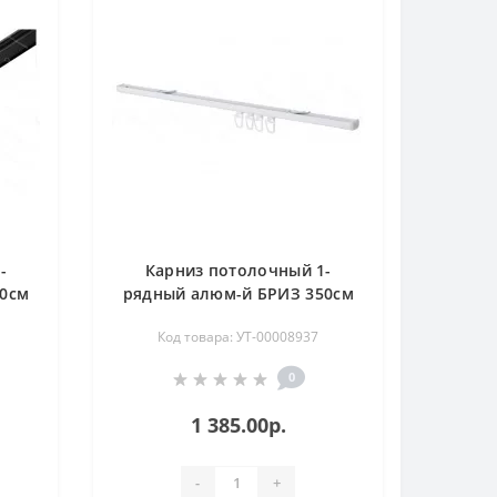
-
Карниз потолочный 1-
00см
рядный алюм-й БРИЗ 350см
белый U-профиль
Код товара: УТ-00008937
0
1 385.00р.
-
+