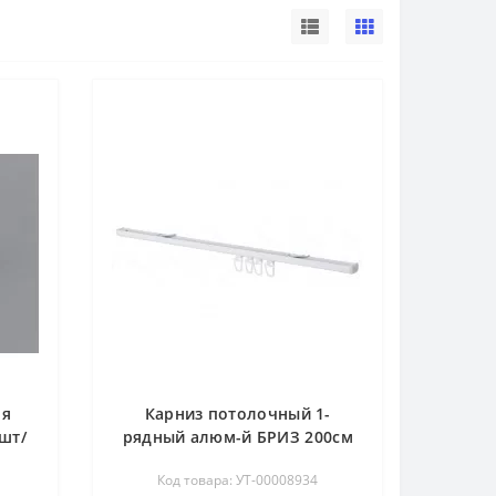
ля
Карниз потолочный 1-
шт/
рядный алюм-й БРИЗ 200см
белый U-профиль
Код товара: УТ-00008934