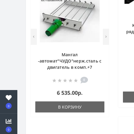
ряд
Мангал
-автомат"ЧУДО"нерж.сталь с
двигатель в комп.+7
шампуров
0
6 535.00р.
0
В КОРЗИНУ
0