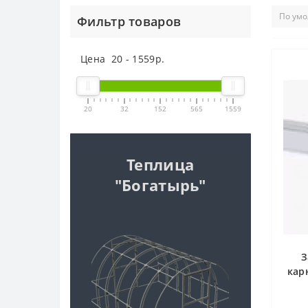
Фильтр товаров
Цена
20
-
1559
р.
20
32
152
565
1559
Теплица
"Богатырь"
З
кар