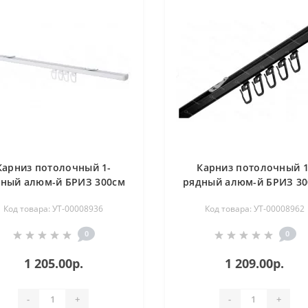
Карниз потолочный 1-
Карниз потолочный 1
ный алюм-й БРИЗ 300см
рядный алюм-й БРИЗ 3
белый U-профиль
черный U-профиль
Код товара: УТ-00008936
Код товара: УТ-00008962
0
0
1 205.00р.
1 209.00р.
-
+
-
+