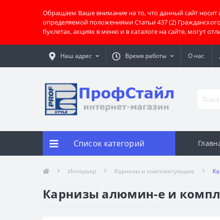
Обращаем Ваше внимание на то, что данный сайт носит
определяемой положениями Статьи 437 (2) Гражданског
буклетах, акциях в меню и в каталоге на сайте, могут о
Наш адрес
Время работы
О нас
Список категорий
Главн
Интерьер
Карнизы и комплектующие
Ка
Карнизы алюмин-е и комп