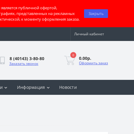
 является публичной офертой,
графиях, представленных на рекламных
Закрыть
актической, к моменту оформления заказа.
Личный кабинет
0
0.00р.
8 (40143) 3-80-80
Оформить заказ
Заказать звонок
ки
Информация
Новости