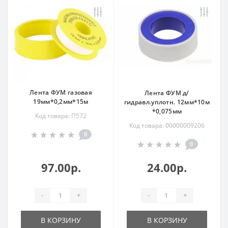
Лента ФУМ газовая
Лента ФУМ д/
19мм*0,2мм*15м
гидравл.уплотн. 12мм*10м
*0,075мм
Код товара: П572
Код товара: 00000009206
0
0
97.00р.
24.00р.
-
+
-
+
В КОРЗИНУ
В КОРЗИНУ