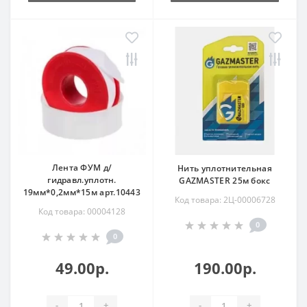
Лента ФУМ д/
Нить уплотнительная
гидравл.уплотн.
GAZMASTER 25м бокс
19мм*0,2мм*15м арт.10443
Код товара: 2Ц-00006728
Код товара: 00004128
0
0
49.00р.
190.00р.
-
+
-
+