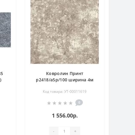
85
Ковролин Принт
)
p2418/a5p/100 ширина 4м
Код товара: УТ-00011619
0
1 556.00р.
-
+