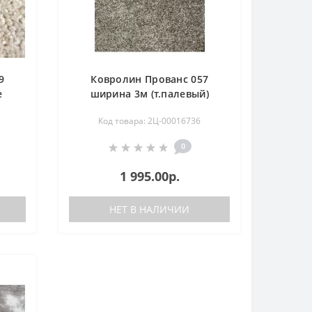
9
Ковролин Прованс 057
е
ширина 3м (т.палевый)
Код товара: 2Ц-00016736
0
1 995.00р.
НЕТ В НАЛИЧИИ