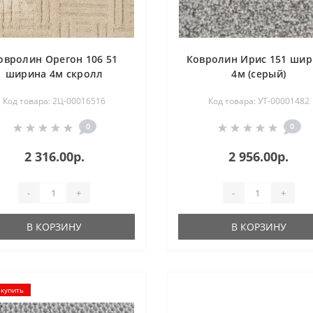
овролин Орегон 106 51
Ковролин Ирис 151 шир
ширина 4м скролл
4м (серый)
Код товара: 2Ц-00016516
Код товара: УТ-00001482
0
0
2 316.00р.
2 956.00р.
-
+
-
+
В КОРЗИНУ
В КОРЗИНУ
 купить