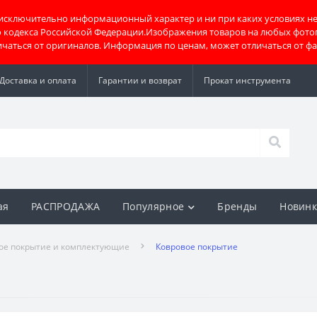
 исключительно информационный характер и ни при каких условиях не
о кодекса Российской Федерации.Изображения товаров на любых фото
тличаться от оригиналов. Информация по ценам, может отличаться от ф
Доставка и оплата
Гарантии и возврат
Прокат инструмента
ая
РАСПРОДАЖА
Популярное
Бренды
Новин
ое покрытие и комплектующие
Ковровое покрытие