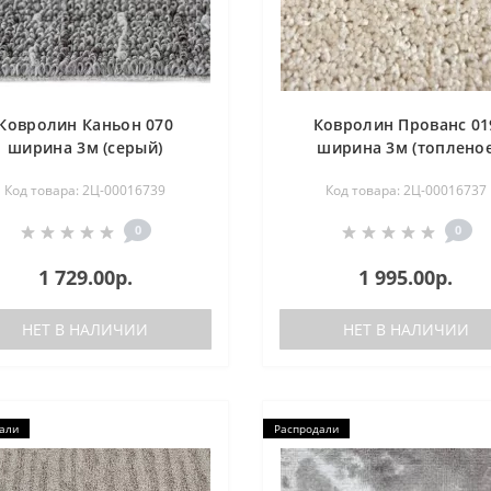
Ковролин Каньон 070
Ковролин Прованс 01
ширина 3м (серый)
ширина 3м (топлено
молоко)
Код товара: 2Ц-00016739
Код товара: 2Ц-00016737
0
0
1 729.00р.
1 995.00р.
НЕТ В НАЛИЧИИ
НЕТ В НАЛИЧИИ
али
Распродали