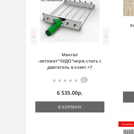
К
Мангал
-автомат"ЧУДО"нерж.сталь с
двигатель в комп.+7
шампуров
0
6 535.00р.
В КОРЗИНУ
Успейте