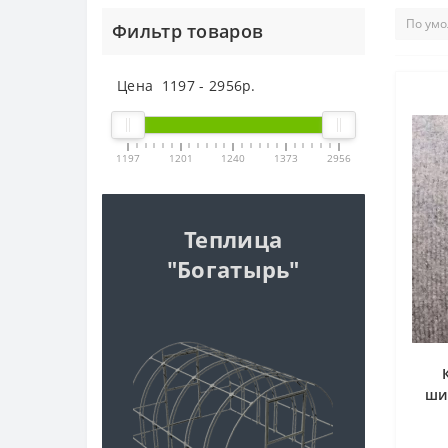
Фильтр товаров
Цена
1197
-
2956
р.
1197
1201
1240
1373
2956
Теплица
"Богатырь"
ши