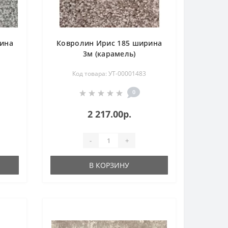
ина
Ковролин Ирис 185 ширина
3м (карамель)
Код товара: УТ-00001483
0
2 217.00р.
-
+
В КОРЗИНУ