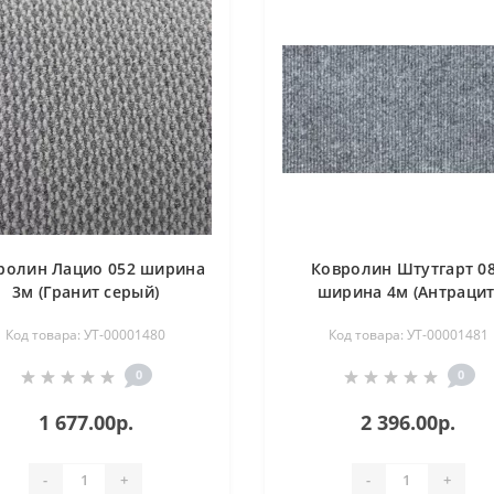
ролин Лацио 052 ширина
Ковролин Штутгарт 0
3м (Гранит серый)
ширина 4м (Антрацит
Код товара: УТ-00001480
Код товара: УТ-00001481
0
0
1 677.00р.
2 396.00р.
-
+
-
+