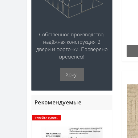
Собственное производство,
надёжная конструкция, 2
двери и форточки. Проверено
временем!
Хочу!
Рекомендуемые
Успейте купить