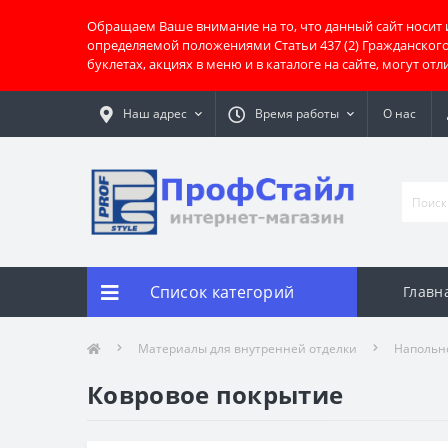
Обращаем Ваше внимание на то, что данный сайт носит
определяемой положениями Статьи 437 (2) Гражданског
буклетах, акциях в меню и в каталоге на сайте, могут о
Наш адрес
Время работы
О нас
Список категорий
Главн
Материалы для внутренней отделки
Напольн
Ковровое покрытие