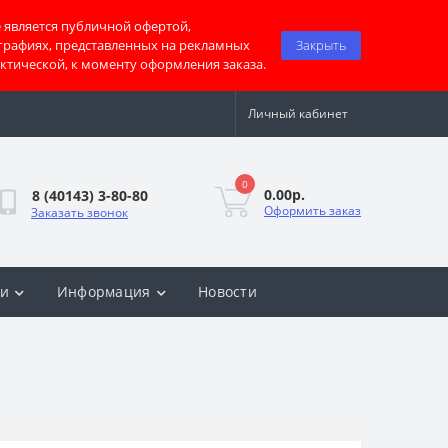
 является публичной офертой,
графиях, представленных на рекламных
Закрыть
актической, к моменту оформления заказа.
Личный кабинет
0
0.00р.
8 (40143) 3-80-80
Оформить заказ
Заказать звонок
ки
Информация
Новости