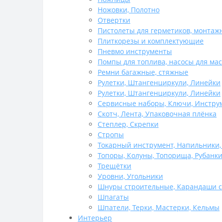
Ножовки, Полотно
Отвертки
Пистолеты для герметиков, монтаж
Плиткорезы и комплектующие
Пневмо инструменты
Помпы для топлива, насосы для ма
Ремни багажные, стяжные
Рулетки, Штангенциркули, Линейки
Рулетки, Штангенциркули, Линейки
Сервисные наборы, Ключи, Инстру
Скотч, Лента, Упаковочная плёнка
Степлер, Скрепки
Стропы
Токарный инструмент, Напильники
Топоры, Колуны, Топорища, Рубанки
Трещётки
Уровни, Угольники
Шнуры строительные, Карандаши с
Шпагаты
Шпатели, Терки, Мастерки, Кельмы
Интерьер