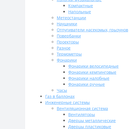
Компактные
Напольные
Метеостанции
Наушники
Отпугиватели насекомых, грызунов
Повербанки
Проекторы
Разное
Термометры
Фонарики
Фонарики велосипедные
Фонарики кемпинговые
Фонарики налобные
Фонарики ручные
Часы
Газ в баллонах
Инженерные системы
Вентиляционная система
Вентиляторы
Дверцы металлические
Дверцы пластиковые