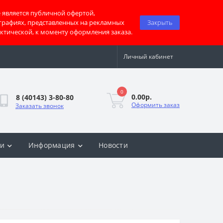
 является публичной офертой,
графиях, представленных на рекламных
Закрыть
актической, к моменту оформления заказа.
Личный кабинет
0
0.00р.
8 (40143) 3-80-80
Оформить заказ
Заказать звонок
ки
Информация
Новости