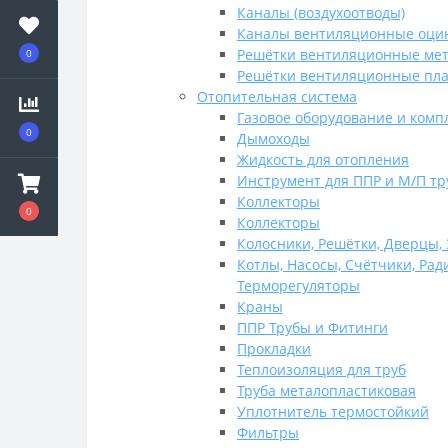
Каналы (воздухоотводы)
Каналы вентиляционные оци
Решётки вентиляционные ме
0
Решётки вентиляционные пл
Отопительная система
Газовое оборудование и ком
0
Дымоходы
Жидкость для отопления
Инструмент для ППР и М/П тр
Коллекторы
0
Коллекторы
Колосники, Решётки, Дверцы, 
Котлы, Насосы, Счётчики, Рад
Терморегуляторы
Краны
ППР Трубы и Фитинги
Прокладки
Теплоизоляция для труб
Труба металопластиковая
Уплотнитель термостойкий
Фильтры