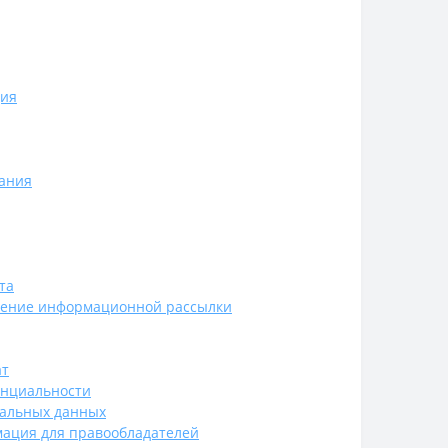
ия
ания
та
чение информационной рассылки
ат
енциальности
нальных данных
ация для правообладателей