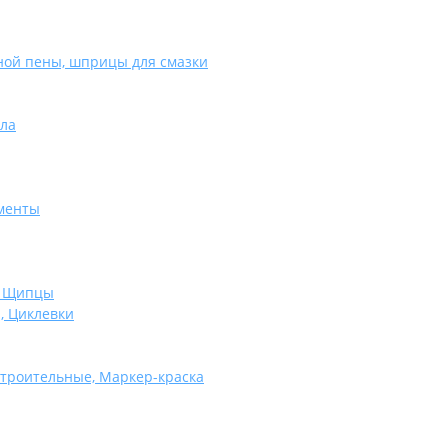
ной пены, шприцы для смазки
сла
менты
, Щипцы
, Циклевки
троительные, Маркер-краска