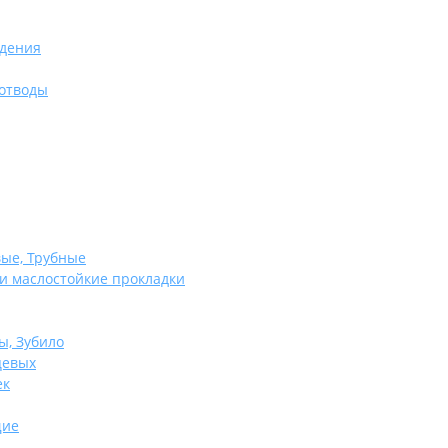
едения
отводы
ые, Трубные
и маслостойкие прокладки
ы, Зубило
цевых
ек
щие