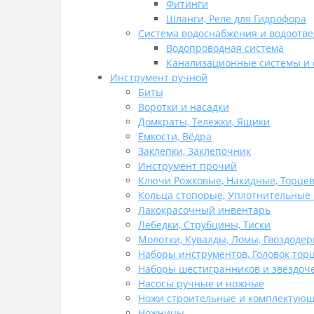
Фитинги
Шланги, Реле для Гидрофора
Система водоснабжения и водоотв
Водопроводная система
Канализационные системы и 
Инструмент ручной
Биты
Воротки и насадки
Домкраты, Тележки, Ящики
Ёмкости, Вёдра
Заклепки, Заклепочник
Инструмент прочий
Ключи Рожковые, Накидные, Торцев
Кольца стопорые, Уплотнительные 
Лакокрасочный инвентарь
Лебедки, Струбцины, Тиски
Молотки, Кувалды, Ломы, Гвоздодер
Наборы инструментов, Головок тор
Наборы шестигранников и звёздоч
Насосы ручные и ножные
Ножи строительные и комплектую
Ножницы