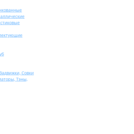
нкованные
таллические
астиковые
плектующие
уб
Задвижки, Совки
иаторы, Тэны,