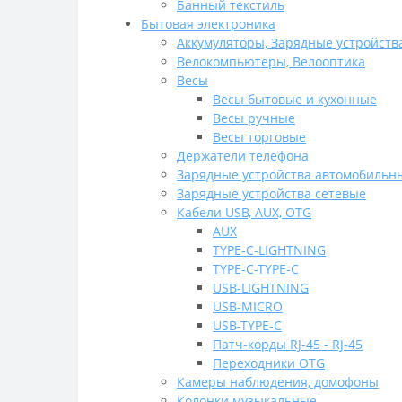
Банный текстиль
Бытовая электроника
Аккумуляторы, Зарядные устройств
Велокомпьютеры, Велооптика
Весы
Весы бытовые и кухонные
Весы ручные
Весы торговые
Держатели телефона
Зарядные устройства автомобильн
Зарядные устройства сетевые
Кабели USB, AUX, OTG
AUX
TYPE-C-LIGHTNING
TYPE-C-TYPE-C
USB-LIGHTNING
USB-MICRO
USB-TYPE-C
Патч-корды RJ-45 - RJ-45
Переходники OTG
Камеры наблюдения, домофоны
Колонки музыкальные