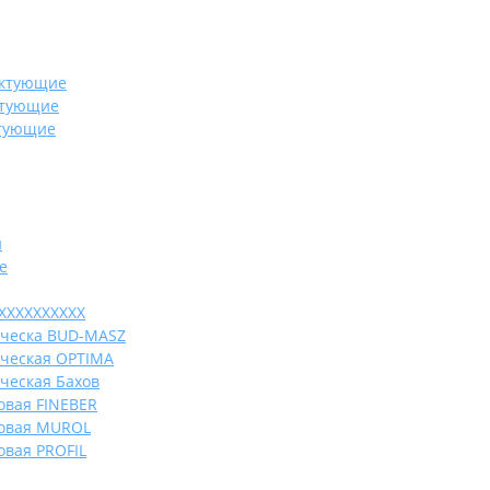
ектующие
ктующие
ктующие
и
е
ХХХХХХХХХХ
ическа BUD-MASZ
ическая OPTIMA
ческая Бахов
овая FINEBER
ковая MUROL
овая PROFIL