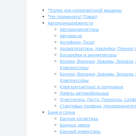
*Колер для колеровочной машины
*Не применять! (Товар)
Автопринадлежности
Автоаккумуляторы
Автомасла
Антифриз, Тосол
Ароматизаторы, Наклейки, Пленка 
Батарейки и аккумуляторы
Брелки, Воронки, Зажимы, Зеркала,
Компрессоры
Брелки, Воронки, Зажимы, Зеркала,
Компрессоры
Клея контактные и секундные
Лампы автомобильные
Очиститель, Паста, Полироль, Салф
Стартовые провода, предохраните
Баня и сауна
Банная косметика
Банные двери
Банный инвентарь