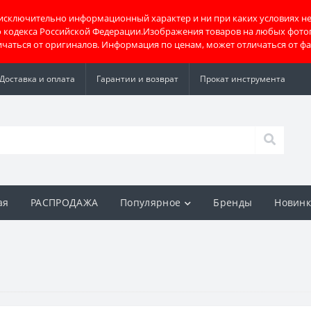
 исключительно информационный характер и ни при каких условиях не
о кодекса Российской Федерации.Изображения товаров на любых фото
тличаться от оригиналов. Информация по ценам, может отличаться от ф
Доставка и оплата
Гарантии и возврат
Прокат инструмента
ая
РАСПРОДАЖА
Популярное
Бренды
Новин