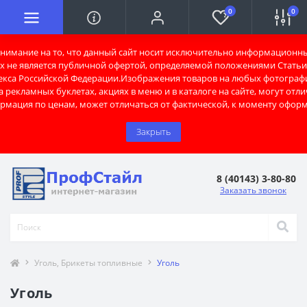
0
0
имание на то, что данный сайт носит исключительно информационны
х не является публичной офертой, определяемой положениями Статьи 
екса Российской Федерации.Изображения товаров на любых фотограф
 рекламных буклетах, акциях в меню и в каталоге на сайте, могут отли
рмация по ценам, может отличаться от фактической, к моменту оформ
Закрыть
8 (40143) 3-80-80
Заказать звонок
Уголь, Брикеты топливные
Уголь
Уголь