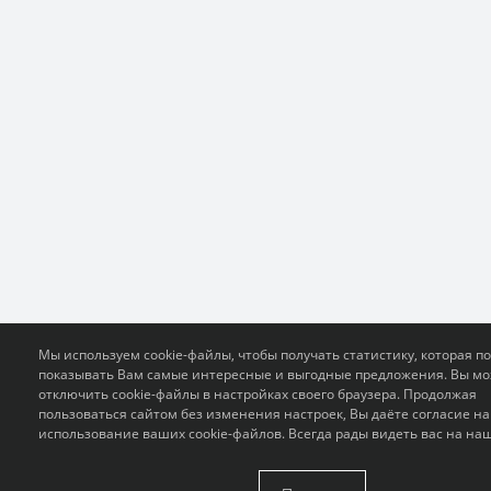
Мы используем cookie-файлы, чтобы получать статистику, которая п
показывать Вам самые интересные и выгодные предложения. Вы м
отключить cookie-файлы в настройках своего браузера. Продолжая
пользоваться сайтом без изменения настроек, Вы даёте согласие на
использование ваших cookie-файлов. Всегда рады видеть вас на на