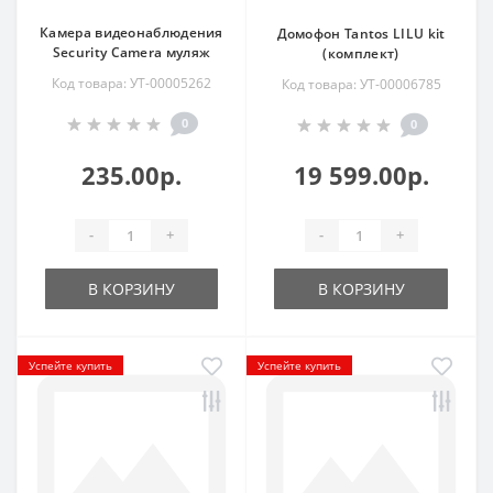
Камера видеонаблюдения
Домофон Tantos LILU kit
Security Camera муляж
(комплект)
Код товара: УТ-00005262
Код товара: УТ-00006785
0
0
235.00р.
19 599.00р.
-
+
-
+
В КОРЗИНУ
В КОРЗИНУ
Успейте купить
Успейте купить