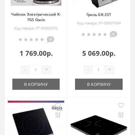
Чайник Электрический K-
Гриль GR-3ST
7GS Oasis
Код товара: УТ-00007084
Код товара: УТ-00002972
0
0
1 769.00р.
5 069.00р.
-
+
-
+
В КОРЗИНУ
В КОРЗИНУ