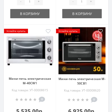
-
+
-
+
В КОРЗИНУ
В КОРЗИНУ
Успейте купить
Успейте купить
Мини-печь электрическая
Мини-печь электрическая M-
M-40CW1
50CB1
Код товара: УТ-00008615
Код товара: УТ-00008620
0
0
5 535.00р.
6 925.00р.