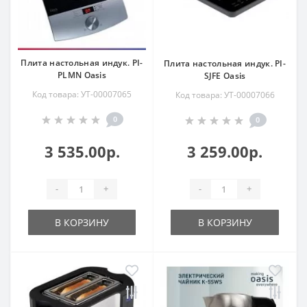
Плита настольная индук. PI-
Плита настольная индук. PI-
PLMN Oasis
SJFE Oasis
Код товара: УТ-00007065
Код товара: УТ-00007066
0
0
3 535.00р.
3 259.00р.
-
+
-
+
В КОРЗИНУ
В КОРЗИНУ