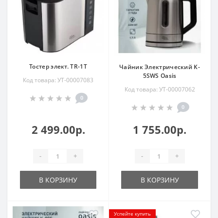
Тостер элект. TR-1T
Чайник Электрический K-
5SWS Oasis
Код товара: УТ-00007083
Код товара: УТ-00007062
0
0
2 499.00р.
1 755.00р.
-
+
-
+
В КОРЗИНУ
В КОРЗИНУ
Успейте купить