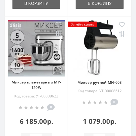
В КОРЗИНУ
В КОРЗИНУ
Успейте купить
Миксер планетарный MP-
Миксер ручной MH-60S
120W
Код товара: УТ-00008612
Код товара: УТ-00008622
0
0
6 185.00р.
1 079.00р.