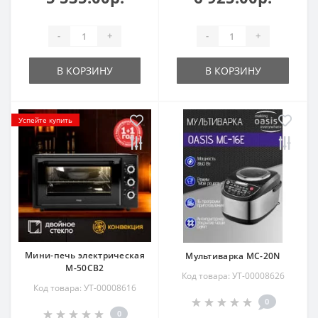
-
+
-
+
В КОРЗИНУ
В КОРЗИНУ
Успейте купить
Мини-печь электрическая
Мультиварка MC-20N
M-50CB2
Код товара: УТ-00008626
Код товара: УТ-00008616
0
0