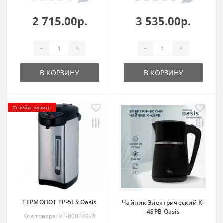
2 715.00р.
3 535.00р.
-
+
-
+
В КОРЗИНУ
В КОРЗИНУ
Успейте купить
ТЕРМОПОТ TP-5LS Oasis
Чайник Электрический K-
4SPB Oasis
Код товара: УТ-00002978