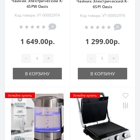
Чайник Электрический K-
Чайник Электрический K-
4SPW Oasis
6SPI Oasis
Код товара: УТ-00002974
Код товара: УТ-00002976
0
0
1 649.00р.
1 299.00р.
-
+
-
+
В КОРЗИНУ
В КОРЗИНУ
Успейте купить
Успейте купить