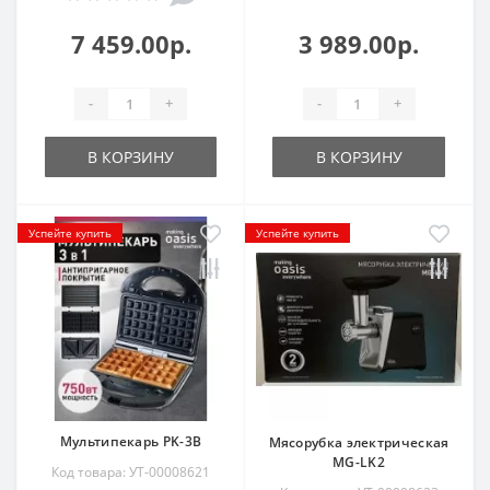
7 459.00р.
3 989.00р.
-
+
-
+
В КОРЗИНУ
В КОРЗИНУ
Успейте купить
Успейте купить
Мультипекарь PK-3B
Мясорубка электрическая
MG-LK2
Код товара: УТ-00008621