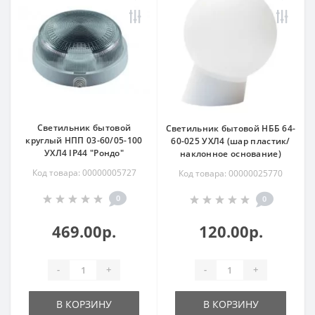
Светильник бытовой
Светильник бытовой НББ 64-
круглый НПП 03-60/05-100
60-025 УХЛ4 (шар пластик/
УХЛ4 IP44 "Рондо"
наклонное основание)
Код товара: 00000005727
Код товара: 00000025770
0
0
469.00р.
120.00р.
-
+
-
+
В КОРЗИНУ
В КОРЗИНУ