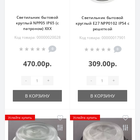
Светильник бытовой
Светильник бытовой
круглый NPP05 IP65 (с
круглый Е27 NPP0102 IP54 с
патроном) ХХХ
решеткой
Код товара: 00000020028
Код товара: 00000017901
0
0
470.00р.
309.00р.
-
+
-
+
В КОРЗИНУ
В КОРЗИНУ
Успейте купить
Успейте купить