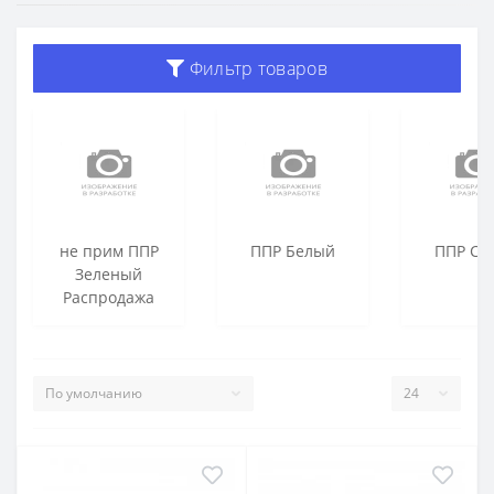
Фильтр товаров
не прим ППР
ППР Белый
ППР Се
Зеленый
Распродажа