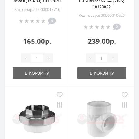
белая (150/30) 10139020
РН 20*1/2" белая (20/5)
10123020
Код товара: 00000018716
Код товара: 00000010629
0
0
165.00р.
239.00р.
-
+
-
+
В КОРЗИНУ
В КОРЗИНУ