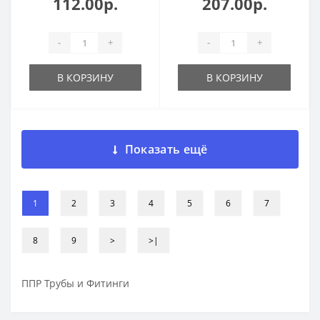
112.00р.
207.00р.
-
+
-
+
В КОРЗИНУ
В КОРЗИНУ
Показать ещё
1
2
3
4
5
6
7
8
9
>
>|
ППР Трубы и Фитинги