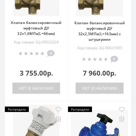
Клапан балансировочный
Клапан балансировочный
муфтовый ДУ
муфтовый ДУ
32х1,6МПа(L=66мм)
32х2,5МПа(L=163мм) с
штуцерами
Код товара: 2Ц-00022624
Код товара: 2Ц-00021903
0
0
3 755.00р.
7 960.00р.
НЕТ В НАЛИЧИИ
НЕТ В НАЛИЧИИ
Распродали
Распродали