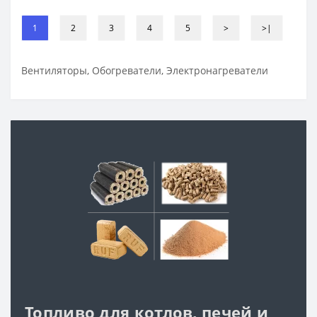
1
2
3
4
5
>
>|
Вентиляторы, Обогреватели, Электронагреватели
Топливо для котлов, печей и