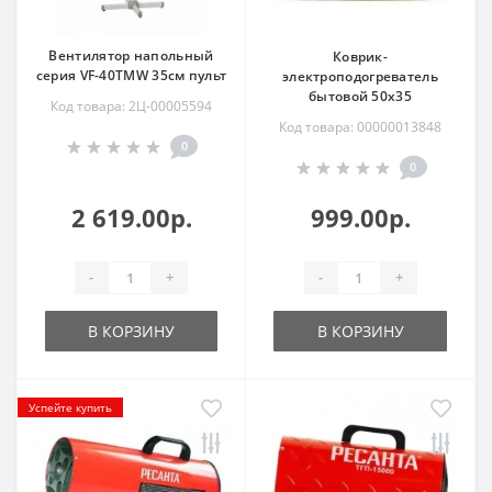
Вентилятор напольный
Коврик-
серия VF-40TMW 35см пульт
электроподогреватель
бытовой 50х35
Код товара: 2Ц-00005594
Код товара: 00000013848
0
0
2 619.00р.
999.00р.
-
+
-
+
В КОРЗИНУ
В КОРЗИНУ
Успейте купить