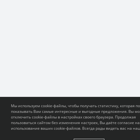
Мы используем cookie-файлы, чтобы получать статистику, которая п
показывать Вам самые интересные и выгодные предложения. Вы м
отключить cookie-файлы в настройках своего браузера. Продолжая
пользоваться сайтом без изменения настроек, Вы даёте согласие на
использование ваших cookie-файлов. Всегда рады видеть вас на на