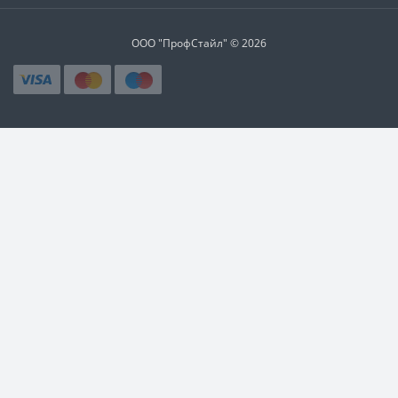
ООО "ПрофСтайл" © 2026