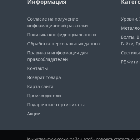
Информация
Катег
Согласие на получение
Уровни,
информационной рассылки
Металло
Политика конфиденциальности
Болты, 
Обработка персональных данных
Гайки, Г
Правила и информация для
Светиль
правообладателей
PE Фитин
Контакты
Возврат товара
Карта сайта
Производители
Подарочные сертификаты
Акции
Мы используем cookie-файлы, чтобы получать статистику, 
ООО "ПрофСтайл" © 2026