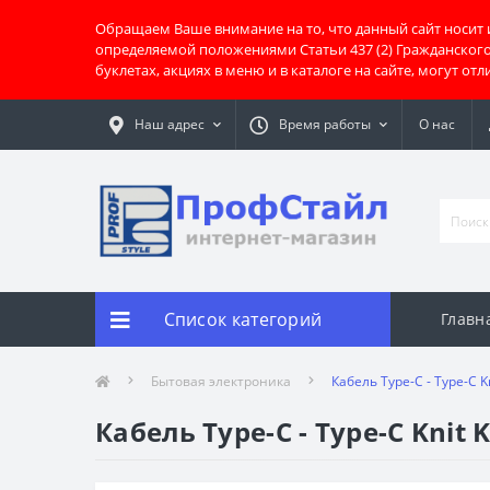
Обращаем Ваше внимание на то, что данный сайт носит
определяемой положениями Статьи 437 (2) Гражданског
буклетах, акциях в меню и в каталоге на сайте, могут о
Наш адрес
Время работы
О нас
Список категорий
Главн
Бытовая электроника
Кабель Type-C - Type-C K
Кабель Type-C - Type-C Knit 