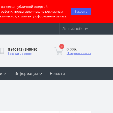
 является публичной офертой,
графиях, представленных на рекламных
Закрыть
актической, к моменту оформления заказа.
Личный кабинет
0
0.00р.
8 (40143) 3-80-80
Оформить заказ
Заказать звонок
ки
Информация
Новости