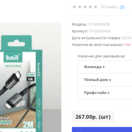
Отзывы:
(0)
Модель:
УТ-00006408
Артикул:
УТ-00006408
Дата актуальности товара:
28-04
Наличие во всех магазинах:
Нет
Наличие для самовывоза:
Фазенда
0
Тёплый дом
0
Профстайл
0
267.00р. (шт)