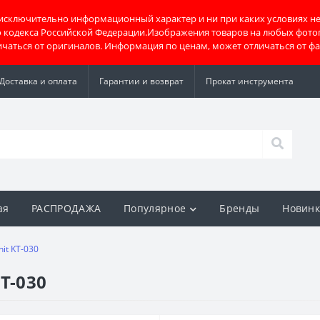
 исключительно информационный характер и ни при каких условиях не
о кодекса Российской Федерации.Изображения товаров на любых фото
тличаться от оригиналов. Информация по ценам, может отличаться от ф
Доставка и оплата
Гарантии и возврат
Прокат инструмента
ая
РАСПРОДАЖА
Популярное
Бренды
Новин
nit KT-030
KT-030