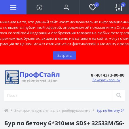
0
0
имание на то, что данный сайт носит исключительно информационны
х не является публичной офертой, определяемой положениями Статьи 
екса Российской Федерации.Изображения товаров на любых фотограф
 рекламных буклетах, акциях в меню и в каталоге на сайте, могут отли
рмация по ценам, может отличаться от фактической, к моменту оформ
Закрыть
8 (40143) 3-80-80
Заказать звонок
Электроинструмент и электрооборудование
Бур по бетону 6*3
Бур по бетону 6*310мм SDS+ 32533М/56-