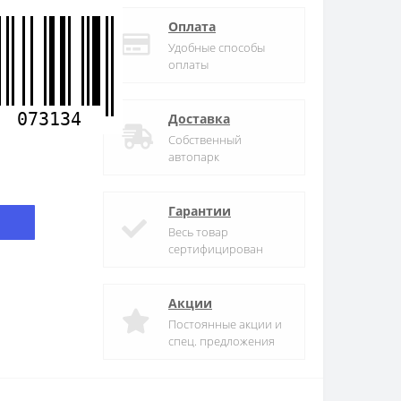
Оплата
Удобные способы
оплаты
073134
Доставка
Собственный
автопарк
Гарантии
Весь товар
сертифицирован
Акции
Постоянные акции и
спец. предложения