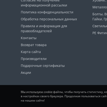
Согласие на получение
Уровни,
информационной рассылки
Металло
Политика конфиденциальности
Болты, 
Обработка персональных данных
Гайки, Г
Правила и информация для
Светиль
правообладателей
PE Фитин
Контакты
Возврат товара
Карта сайта
Производители
Подарочные сертификаты
Акции
Мы используем cookie-файлы, чтобы получать статистику, 
ООО "ПрофСтайл" © 2026
в настройках своего браузера. Продолжая пользоваться сай
на нашем сайте!