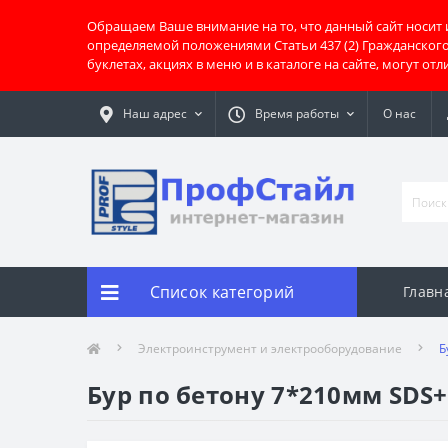
Обращаем Ваше внимание на то, что данный сайт носит
определяемой положениями Статьи 437 (2) Гражданског
буклетах, акциях в меню и в каталоге на сайте, могут о
Наш адрес
Время работы
О нас
Список категорий
Главн
Электроинструмент и электрооборудование
Б
Бур по бетону 7*210мм SDS+