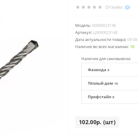
Отзывы:
(0)
Модель:
00000023148
Артикул:
Ц0000023148
Дата актуальности товара:
09-08
Наличие во всех магазинах:
10
Наличие для самовывоза:
Фазенда
0
Тёплый дом
10
Профстайл
0
102.00р. (шт)