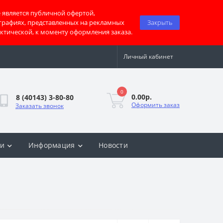
 является публичной офертой,
графиях, представленных на рекламных
Закрыть
актической, к моменту оформления заказа.
Личный кабинет
0
0.00р.
8 (40143) 3-80-80
Оформить заказ
Заказать звонок
ки
Информация
Новости