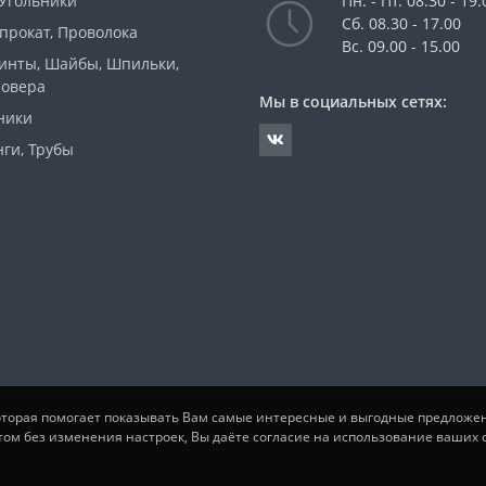
 Угольники
Пн. - Пт. 08.30 - 19.
Сб. 08.30 - 17.00
прокат, Проволока
Вс. 09.00 - 15.00
Винты, Шайбы, Шпильки,
ровера
Мы в социальных сетях:
ники
ги, Трубы
которая помогает показывать Вам самые интересные и выгодные предложе
том без изменения настроек, Вы даёте согласие на использование ваших c