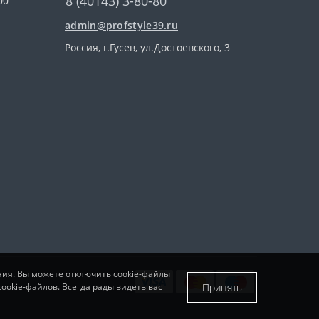
8 (40143) 3-80-80
00
admin@profstyle39.ru
Россия, г.Гусев, ул.Достоевского, 3
ния. Вы можете отключить cookie-файлы
Принять
ookie-файлов. Всегда рады видеть вас