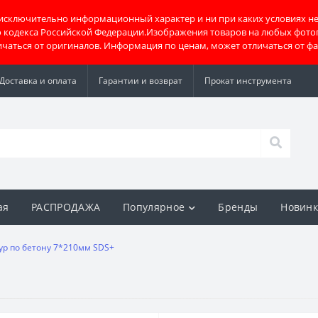
 исключительно информационный характер и ни при каких условиях не
о кодекса Российской Федерации.Изображения товаров на любых фото
тличаться от оригиналов. Информация по ценам, может отличаться от ф
Доставка и оплата
Гарантии и возврат
Прокат инструмента
ая
РАСПРОДАЖА
Популярное
Бренды
Новин
ур по бетону 7*210мм SDS+