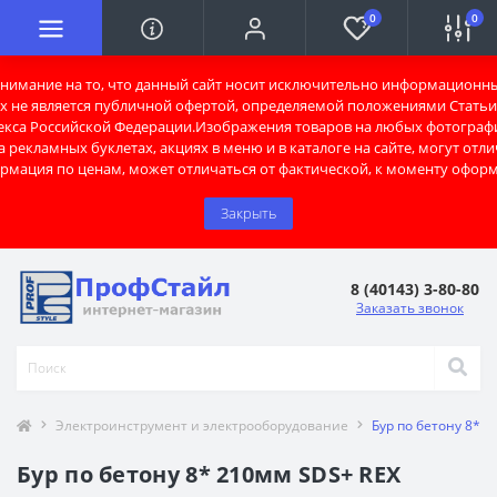
0
0
имание на то, что данный сайт носит исключительно информационны
х не является публичной офертой, определяемой положениями Статьи 
екса Российской Федерации.Изображения товаров на любых фотограф
 рекламных буклетах, акциях в меню и в каталоге на сайте, могут отли
рмация по ценам, может отличаться от фактической, к моменту оформ
Закрыть
8 (40143) 3-80-80
Заказать звонок
Электроинструмент и электрооборудование
Бур по бетону 8* 
Бур по бетону 8* 210мм SDS+ REX