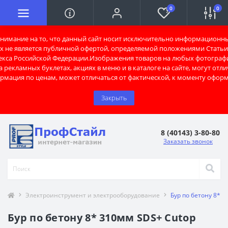
0
0
имание на то, что данный сайт носит исключительно информационны
х не является публичной офертой, определяемой положениями Статьи 
екса Российской Федерации.Изображения товаров на любых фотограф
 рекламных буклетах, акциях в меню и в каталоге на сайте, могут отли
рмация по ценам, может отличаться от фактической, к моменту оформ
Закрыть
8 (40143) 3-80-80
Заказать звонок
Электроинструмент и электрооборудование
Бур по бетону 8* 3
Бур по бетону 8* 310мм SDS+ Cutop