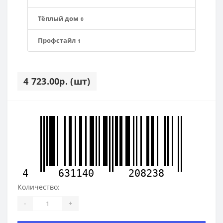
Тёплый дом
0
Профстайл
1
4 723.00р. (шт)
4
631140
208238
Количество:
-
+