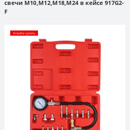
свечи М10,М12,М18,М24 в кейсе 917G2-
F
Успейте купить