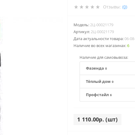
Отзывы:
(0)
Модель:
2Ц-00021179
Артикул:
2Ц-00021179
Дата актуальности товара:
06-08
Наличие во всех магазинах:
6
Наличие для самовывоза:
Фазенда
0
Тёплый дом
0
Профстайл
6
1 110.00р. (шт)