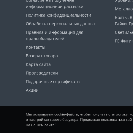
Согласие на получение
Уровни,
информационной рассылки
Металло
Политика конфиденциальности
Болты, 
Обработка персональных данных
Гайки, Г
Правила и информация для
Светиль
правообладателей
PE Фитин
Контакты
Возврат товара
Карта сайта
Производители
Подарочные сертификаты
Акции
Мы используем cookie-файлы, чтобы получать статистику, 
ООО "ПрофСтайл" © 2026
в настройках своего браузера. Продолжая пользоваться сай
на нашем сайте!