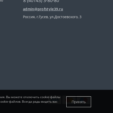
8 (40143) 3-80-80
00
admin@profstyle39.ru
Россия, г.Гусев, ул.Достоевского, 3
ния. Вы можете отключить cookie-файлы
Принять
ookie-файлов. Всегда рады видеть вас