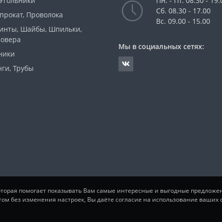
 Угольники
Пн. - Пт. 08.30 - 19.
Сб. 08.30 - 17.00
прокат, Проволока
Вс. 09.00 - 15.00
Винты, Шайбы, Шпильки,
ровера
Мы в социальных сетях:
ники
ги, Трубы
которая помогает показывать Вам самые интересные и выгодные предложе
том без изменения настроек, Вы даёте согласие на использование ваших c