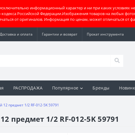
 исключительно информационный характер и ни при каких условиях не
о кодекса Российской Федерации.Изображения товаров на любых фото
тличаться от оригиналов. Информация по ценам, может отличаться от ф
Доставка и оплата
Гарантии и возврат
Прокат инструмента
ая
РАСПРОДАЖА
Популярное
Бренды
Новин
й 12 предмет 1/2 RF-012-5K 59791
12 предмет 1/2 RF-012-5K 59791