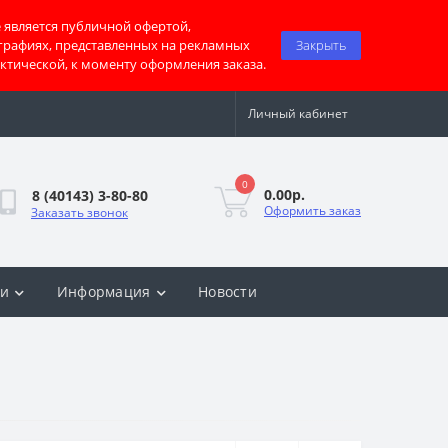
 является публичной офертой,
графиях, представленных на рекламных
Закрыть
актической, к моменту оформления заказа.
Личный кабинет
0
0.00р.
8 (40143) 3-80-80
Оформить заказ
Заказать звонок
ки
Информация
Новости