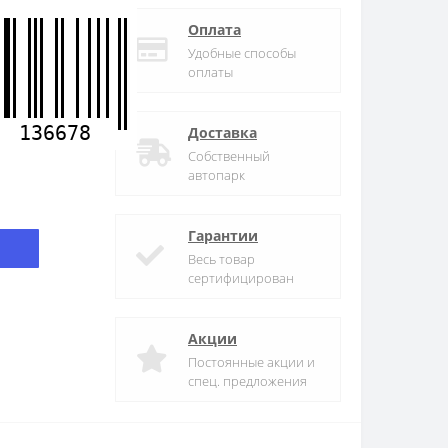
Оплата
Удобные способы
оплаты
136678
Доставка
Собственный
автопарк
Гарантии
Весь товар
сертифицирован
Акции
Постоянные акции и
спец. предложения