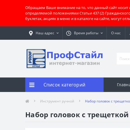
Обращаем Ваше внимание на то, что данный сайт носит
определяемой положениями Статьи 437 (2) Гражданског
буклетах, акциях в меню и в каталоге на сайте, могут о
Наш адрес
Время работы
О нас
Список категорий
Главн
Инструмент ручной
Набор головок с трещетко
Набор головок с трещеткой 