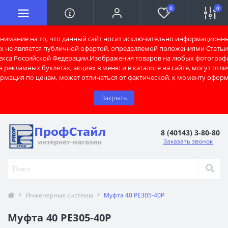
0
0
имание на то, что данный сайт носит исключительно информационны
х не является публичной офертой, определяемой положениями Статьи 
екса Российской Федерации.Изображения товаров на любых фотограф
 рекламных буклетах, акциях в меню и в каталоге на сайте, могут отли
рмация по ценам, может отличаться от фактической, к моменту оформ
Закрыть
8 (40143) 3-80-80
Заказать звонок
Инженерные системы
Муфта 40 РЕ305-40Р
Муфта 40 РЕ305-40Р