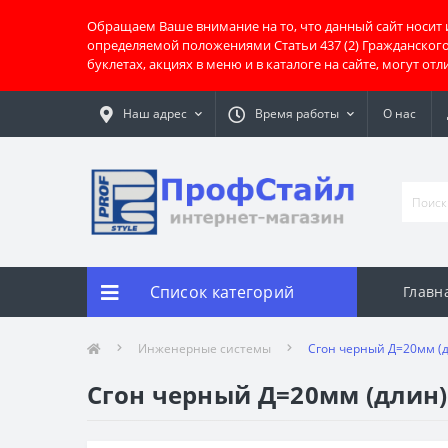
Обращаем Ваше внимание на то, что данный сайт носит
определяемой положениями Статьи 437 (2) Гражданског
буклетах, акциях в меню и в каталоге на сайте, могут о
Наш адрес
Время работы
О нас
Список категорий
Главн
Инженерные системы
Сгон черный Д=20мм (
Сгон черный Д=20мм (длин)