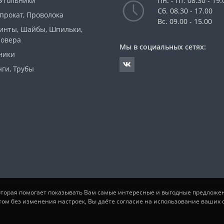
 Угольники
Пн. - Пт. 08.30 - 19.
Сб. 08.30 - 17.00
прокат, Проволока
Вс. 09.00 - 15.00
Винты, Шайбы, Шпильки,
ровера
Мы в социальных сетях:
ники
ги, Трубы
которая помогает показывать Вам самые интересные и выгодные предложе
том без изменения настроек, Вы даёте согласие на использование ваших c