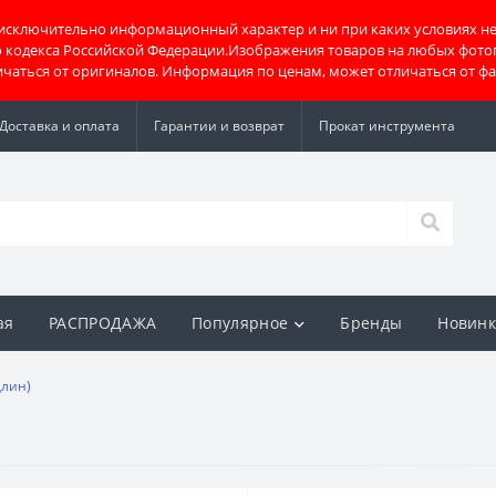
 исключительно информационный характер и ни при каких условиях не
о кодекса Российской Федерации.Изображения товаров на любых фото
тличаться от оригиналов. Информация по ценам, может отличаться от ф
Доставка и оплата
Гарантии и возврат
Прокат инструмента
ая
РАСПРОДАЖА
Популярное
Бренды
Новин
длин)