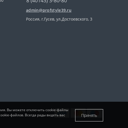
8 (40143) 3-80-80
00
admin@profstyle39.ru
Россия, г.Гусев, ул.Достоевского, 3
ния. Вы можете отключить cookie-файлы
Принять
ookie-файлов. Всегда рады видеть вас