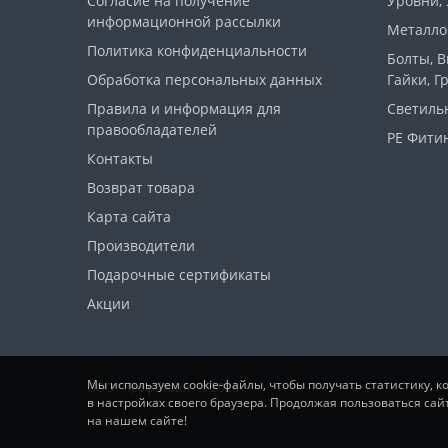
Согласие на получение
Уровни,
информационной рассылки
Металло
Политика конфиденциальности
Болты, 
Обработка персональных данных
Гайки, Г
Правила и информация для
Светиль
правообладателей
PE Фитин
Контакты
Возврат товара
Карта сайта
Производители
Подарочные сертификаты
Акции
Мы используем cookie-файлы, чтобы получать статистику, 
ООО "ПрофСтайл" © 2026
в настройках своего браузера. Продолжая пользоваться сай
на нашем сайте!