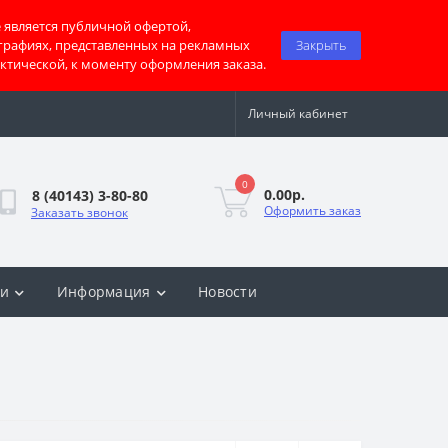
 является публичной офертой,
графиях, представленных на рекламных
Закрыть
актической, к моменту оформления заказа.
Личный кабинет
0
0.00р.
8 (40143) 3-80-80
Оформить заказ
Заказать звонок
ки
Информация
Новости