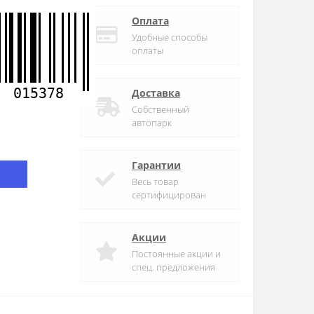
Оплата
Удобные способы
оплаты
015378
Доставка
Собственный
автопарк
Гарантии
Весь товар
сертифицирован
Акции
Постоянные акции и
спец. предложения