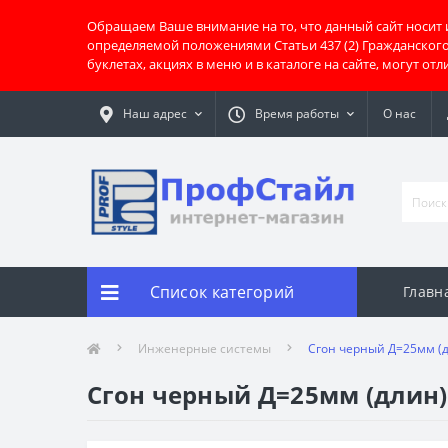
Обращаем Ваше внимание на то, что данный сайт носит
определяемой положениями Статьи 437 (2) Гражданског
буклетах, акциях в меню и в каталоге на сайте, могут о
Наш адрес
Время работы
О нас
Список категорий
Главн
Инженерные системы
Сгон черный Д=25мм (
Сгон черный Д=25мм (длин)