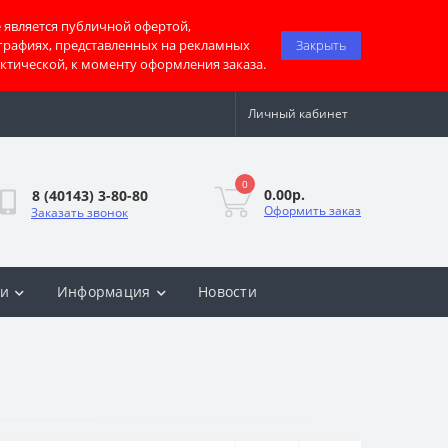
 является публичной офертой,
графиях, представленных на рекламных
Закрыть
актической, к моменту оформления заказа.
Личный кабинет
0
0.00р.
8 (40143) 3-80-80
Оформить заказ
Заказать звонок
ки
Информация
Новости