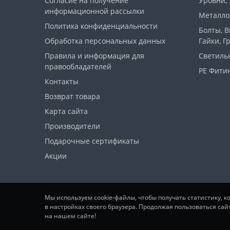
Согласие на получение
Уровни,
информационной рассылки
Металло
Политика конфиденциальности
Болты, 
Обработка персональных данных
Гайки, Г
Правила и информация для
Светиль
правообладателей
PE Фитин
Контакты
Возврат товара
Карта сайта
Производители
Подарочные сертификаты
Акции
Мы используем cookie-файлы, чтобы получать статистику, 
ООО "ПрофСтайл" © 2026
в настройках своего браузера. Продолжая пользоваться сай
на нашем сайте!