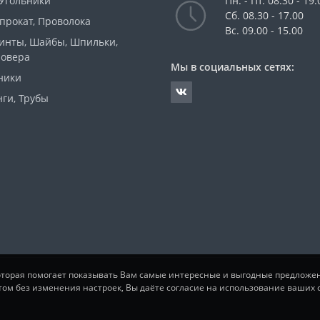
 Угольники
Пн. - Пт. 08.30 - 19.
Сб. 08.30 - 17.00
прокат, Проволока
Вс. 09.00 - 15.00
Винты, Шайбы, Шпильки,
ровера
Мы в социальных сетях:
ники
ги, Трубы
которая помогает показывать Вам самые интересные и выгодные предложе
том без изменения настроек, Вы даёте согласие на использование ваших c