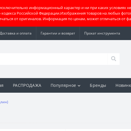
 исключительно информационный характер и ни при каких условиях не
о кодекса Российской Федерации.Изображения товаров на любых фото
тличаться от оригиналов. Информация по ценам, может отличаться от ф
Доставка и оплата
Гарантии и возврат
Прокат инструмента
ая
РАСПРОДАЖА
Популярное
Бренды
Новин
длин)