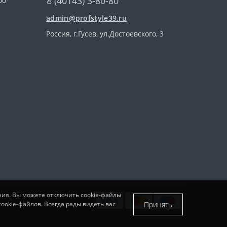
8 (40143) 3-80-80
00
admin@profstyle39.ru
Россия, г.Гусев, ул.Достоевского, 3
ния. Вы можете отключить cookie-файлы
Принять
ookie-файлов. Всегда рады видеть вас