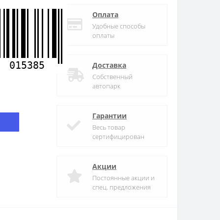
Оплата
Удобные способы
оплаты
015385
Доставка
Собственный
автопарк
Гарантии
Весь товар
сертифицирован
Акции
Постоянные акции и
спец. предложения