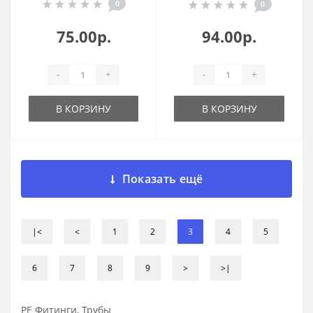
0
0
75.00р.
94.00р.
-
+
-
+
В КОРЗИНУ
В КОРЗИНУ
Показать ещё
|<
<
1
2
3
4
5
6
7
8
9
>
>|
PE Фитинги, Трубы