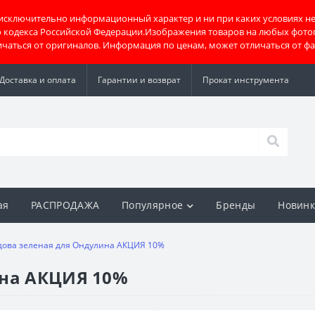
 исключительно информационный характер и ни при каких условиях не
о кодекса Российской Федерации.Изображения товаров на любых фото
тличаться от оригиналов. Информация по ценам, может отличаться от ф
Доставка и оплата
Гарантии и возврат
Прокат инструмента
ая
РАСПРОДАЖА
Популярное
Бренды
Новин
дова зеленая для Ондулина АКЦИЯ 10%
ина АКЦИЯ 10%