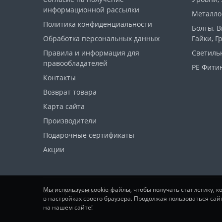
информационной рассылки
Металло
Политика конфиденциальности
Болты, 
Обработка персональных данных
Гайки, Г
Правила и информация для
Светиль
правообладателей
PE Фитин
Контакты
Возврат товара
Карта сайта
Производители
Подарочные сертификаты
Акции
Мы используем cookie-файлы, чтобы получать статистику, 
ООО "ПрофСтайл" © 2026
в настройках своего браузера. Продолжая пользоваться сай
на нашем сайте!