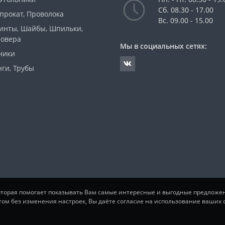
Сб. 08.30 - 17.00
прокат, Проволока
Вс. 09.00 - 15.00
Винты, Шайбы, Шпильки,
ровера
Мы в социальных сетях:
ники
ги, Трубы
которая помогает показывать Вам самые интересные и выгодные предложе
том без изменения настроек, Вы даёте согласие на использование ваших c