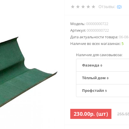
Отзывы:
(0)
Модель:
00000000722
Артикул:
00000000722
Дата актуальности товара:
06-08
Наличие во всех магазинах:
5
Наличие для самовывоза:
Фазенда
0
Тёплый дом
0
Профстайл
5
230.00р. (шт)
255.5