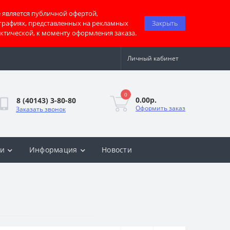
 является публичной офертой,
графиях, представленных на рекламных
Закрыть
актической, к моменту оформления заказа.
Личный кабинет
0
0.00р.
8 (40143) 3-80-80
Оформить заказ
Заказать звонок
ки
Информация
Новости