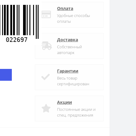
Оплата
Удобные способы
оплаты
022697
Доставка
Собственный
автопарк
Гарантии
Весь товар
сертифицирован
Акции
Постоянные акции и
спец. предложения