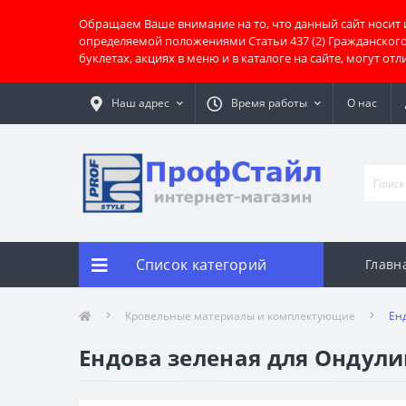
Обращаем Ваше внимание на то, что данный сайт носит
определяемой положениями Статьи 437 (2) Гражданског
буклетах, акциях в меню и в каталоге на сайте, могут о
Наш адрес
Время работы
О нас
Список категорий
Главн
Кровельные материалы и комплектующие
Ен
Ендова зеленая для Ондул