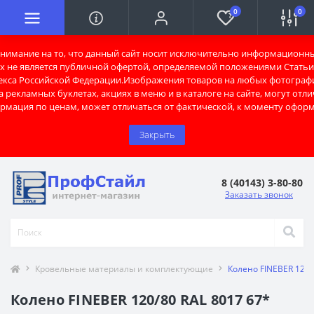
0
0
имание на то, что данный сайт носит исключительно информационны
х не является публичной офертой, определяемой положениями Статьи 
екса Российской Федерации.Изображения товаров на любых фотограф
 рекламных буклетах, акциях в меню и в каталоге на сайте, могут отли
рмация по ценам, может отличаться от фактической, к моменту оформ
Закрыть
8 (40143) 3-80-80
Заказать звонок
Кровельные материалы и комплектующие
Колено FINEBER 120/
Колено FINEBER 120/80 RAL 8017 67*