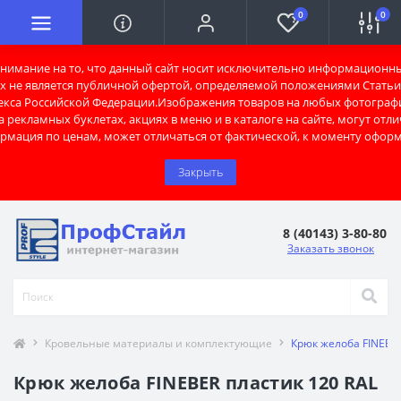
0
0
имание на то, что данный сайт носит исключительно информационны
х не является публичной офертой, определяемой положениями Статьи 
екса Российской Федерации.Изображения товаров на любых фотограф
 рекламных буклетах, акциях в меню и в каталоге на сайте, могут отли
рмация по ценам, может отличаться от фактической, к моменту оформ
Закрыть
8 (40143) 3-80-80
Заказать звонок
Кровельные материалы и комплектующие
Крюк желоба FINEBER
Крюк желоба FINEBER пластик 120 RAL