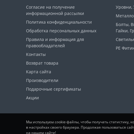
Согласие на получение
Уровни,
информационной рассылки
Металло
Политика конфиденциальности
Болты, 
Обработка персональных данных
Гайки, Г
Правила и информация для
Светиль
правообладателей
PE Фитин
Контакты
Возврат товара
Карта сайта
Производители
Подарочные сертификаты
Акции
Мы используем cookie-файлы, чтобы получать статистику, 
ООО "ПрофСтайл" © 2026
в настройках своего браузера. Продолжая пользоваться сай
на нашем сайте!