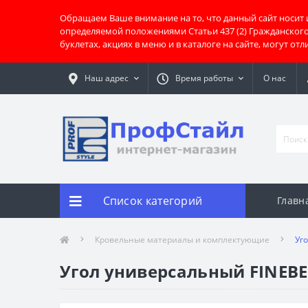
Обращаем Ваше внимание на то, что данный сайт носит
определяемой положениями Статьи 437 (2) Гражданског
буклетах, акциях в меню и в каталоге на сайте, могут о
Наш адрес
Время работы
О нас
Список категорий
Главн
Кровельные материалы и комплектующие
Уг
Угол универсальный FINEBER