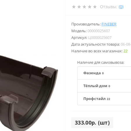
Отзывы:
(0)
Производитель:
FINEBER
Модель:
00000025607
Артикул:
Ц0000025607
Дата актуальности товара:
06-08
Наличие во всех магазинах:
22
Наличие для самовывоза:
Фазенда
0
Тёплый дом
0
Профстайл
22
333.00р. (шт)