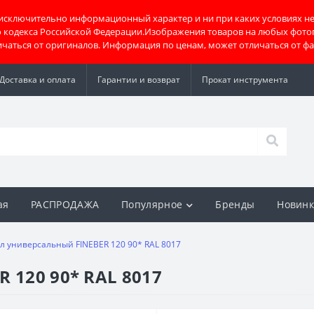
 исключительно информационный характер и ни при каких условиях не
о кодекса Российской Федерации.Изображения товаров на любых фото
тличаться от оригиналов. Информация по ценам, может отличаться от ф
Доставка и оплата
Гарантии и возврат
Прокат инструмента
ая
РАСПРОДАЖА
Популярное
Бренды
Новин
ол универсальный FINEBER 120 90* RAL 8017
 120 90* RAL 8017