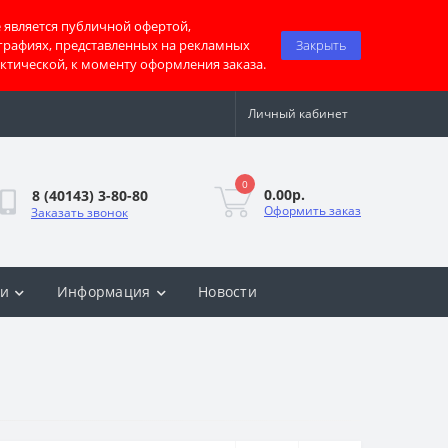
 является публичной офертой,
графиях, представленных на рекламных
Закрыть
актической, к моменту оформления заказа.
Личный кабинет
0
0.00р.
8 (40143) 3-80-80
Оформить заказ
Заказать звонок
ки
Информация
Новости