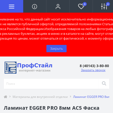
0
0
имание на то, что данный сайт носит исключительно информационны
х не является публичной офертой, определяемой положениями Статьи 
екса Российской Федерации.Изображения товаров на любых фотограф
 рекламных буклетах, акциях в меню и в каталоге на сайте, могут отли
рмация по ценам, может отличаться от фактической, к моменту оформ
Закрыть
8 (40143) 3-80-80
Заказать звонок
Материалы для внутренней отделки
Ламинат EGGER PRO 8мм A
Ламинат EGGER PRO 8мм AC5 Фаска