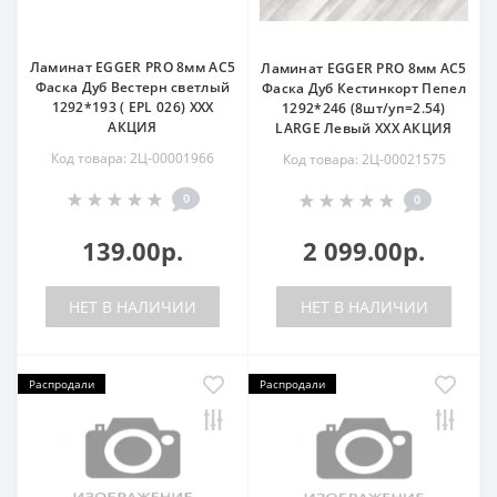
Ламинат EGGER PRO 8мм AC5
Ламинат EGGER PRO 8мм AC5
Фаска Дуб Вестерн светлый
Фаска Дуб Кестинкорт Пепел
1292*193 ( EPL 026) ХХХ
1292*246 (8шт/уп=2.54)
АКЦИЯ
LARGE Левый ХХХ АКЦИЯ
Код товара: 2Ц-00001966
Код товара: 2Ц-00021575
0
0
139.00р.
2 099.00р.
НЕТ В НАЛИЧИИ
НЕТ В НАЛИЧИИ
Распродали
Распродали