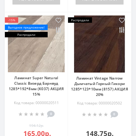
-15%
Распродали
Выгодное предложение!
Распродали
Ламинат Super Natural
Ламинат Vintage Narrow
Classic Визерд Барнвуд
Дымчатый Горный Гикори
1285*192*8мм (К037) АКЦИЯ
1285*123*10мм (8157) АКЦИЯ
15%
20%
Код товара: 00000020511
Код товара: 00000020502
0
0
194.12р.
165.00р.
148.75р.