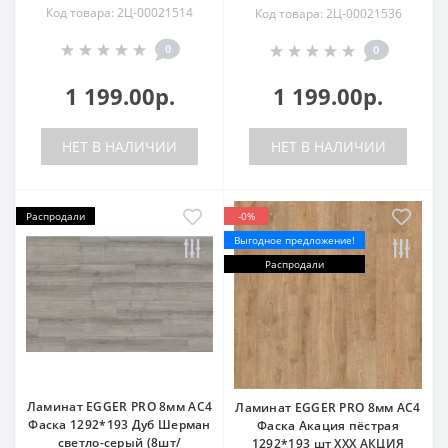
Код товара: 2Ц-00021514
Код товара: 2Ц-00021536
0
0
1 199.00р.
1 199.00р.
НЕТ В НАЛИЧИИ
НЕТ В НАЛИЧИИ
Распродали
-0%
Выгодное предложение!
Распродали
Ламинат EGGER PRO 8мм AC4
Ламинат EGGER PRO 8мм AC4
Фаска 1292*193 Дуб Шерман
Фаска Акация пёстрая
светло-серый (8шт/
1292*193 шт ХХХ АКЦИЯ