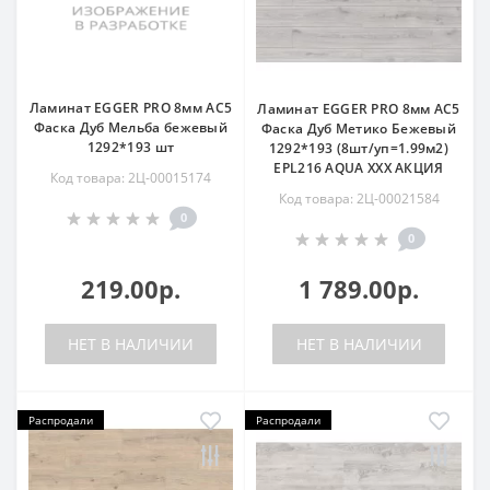
Ламинат EGGER PRO 8мм AC5
Ламинат EGGER PRO 8мм AC5
Фаска Дуб Мельба бежевый
Фаска Дуб Метико Бежевый
1292*193 шт
1292*193 (8шт/уп=1.99м2)
EPL216 AQUA ХХХ АКЦИЯ
Код товара: 2Ц-00015174
Код товара: 2Ц-00021584
0
0
219.00р.
1 789.00р.
НЕТ В НАЛИЧИИ
НЕТ В НАЛИЧИИ
Распродали
Распродали