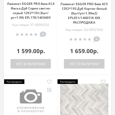
Ламинат EGGER PRO 8мм AC4
Ламинат EGGER PRO 8мм AC5
Фаска Дуб Сория светло-
1292*193 Дуб Кортон белый
серый 1292*193 (8шт/
(8шт/уп=1.99м2)
уп=1.99) EPL178/1469409
EPL051/1468518 ХХХ
РАСПРОДАЖА
Код товара: УТ-00000292
Код товара: 2Ц-00021602
0
0
1 599.00р.
1 659.00р.
НЕТ В НАЛИЧИИ
НЕТ В НАЛИЧИИ
Распродали
Распродали