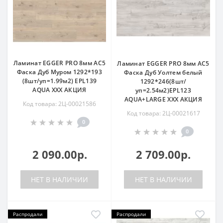
Ламинат EGGER PRO 8мм AC5
Ламинат EGGER PRO 8мм AC5
Фаска Дуб Муром 1292*193
Фаска Дуб Уолтем белый
(8шт/уп=1.99м2) EPL139
1292*246(8шт/
AQUA ХХХ АКЦИЯ
уп=2.54м2)EPL123
AQUA+LARGE ХХХ АКЦИЯ
Код товара: 2Ц-00021586
Код товара: 2Ц-00021617
0
0
2 090.00р.
2 709.00р.
НЕТ В НАЛИЧИИ
НЕТ В НАЛИЧИИ
Распродали
Распродали