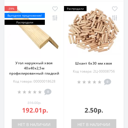
-39%
Распродали
Выгодное предложение!
Распродали
Угол наружный хвоя
Шкант 6х30 мм хвоя
40х40х2,5м
Код товара: 2Ц-00008756
профилированный гладкий
Код товара: 00000018628
0
0
316.00р.
192.01р.
2.50р.
НЕТ В НАЛИЧИИ
НЕТ В НАЛИЧИИ