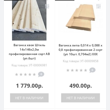
Вагонка хвоя Штиль
Вагонка липа 0,014 х 0,088 х
14х146х2,0м
0,8 профилированная 2 сорт
профилированная сорт АВ
(уп 10шт. 0,704м2) ХХХ
(уп.6шт)
Код товара: УТ-00009858
Код товара: УТ-00006981
0
0
1 779.00р.
490.00р.
НЕТ В НАЛИЧИИ
НЕТ В НАЛИЧИИ