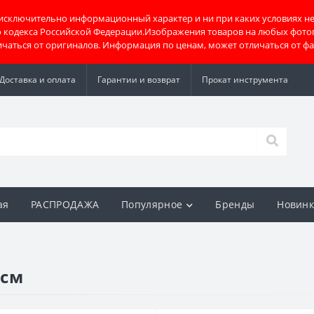
 исключительно информационный характер и ни при каких условиях не
о кодекса Российской Федерации.Изображения товаров на любых фото
тличаться от оригиналов. Информация по ценам, может отличаться от ф
Доставка и оплата
Гарантии и возврат
Прокат инструмента
ая
РАСПРОДАЖА
Популярное
Бренды
Новин
5см