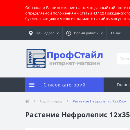
Обращаем Ваше внимание на то, что данный сайт носит
определяемой положениями Статьи 437 (2) Гражданског
буклетах, акциях в меню и в каталоге на сайте, могут о
Наш адрес
Время работы
О нас
Список категорий
Главн
Сад и огород
Растение Нефролепис 12х35см
Растение Нефролепис 12х3