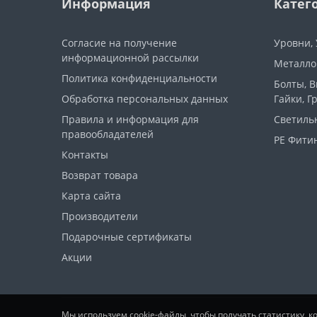
Информация
Катег
Согласие на получение
Уровни,
информационной рассылки
Металло
Политика конфиденциальности
Болты, 
Обработка персональных данных
Гайки, Г
Правила и информация для
Светиль
правообладателей
PE Фитин
Контакты
Возврат товара
Карта сайта
Производители
Подарочные сертификаты
Акции
Мы используем cookie-файлы, чтобы получать статистику, 
ООО "ПрофСтайл" © 2026