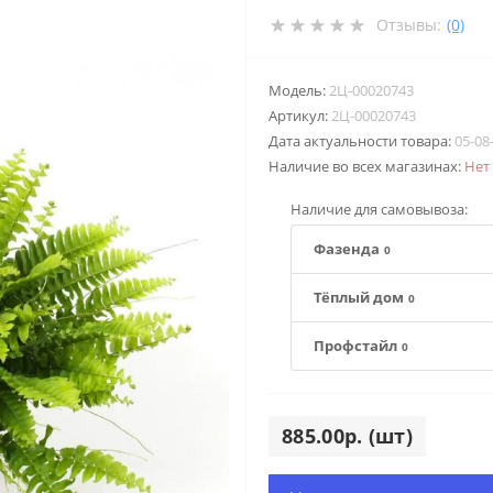
Отзывы:
(0)
Модель:
2Ц-00020743
Артикул:
2Ц-00020743
Дата актуальности товара:
05-08
Наличие во всех магазинах:
Нет
Наличие для самовывоза:
Фазенда
0
Тёплый дом
0
Профстайл
0
885.00р. (шт)