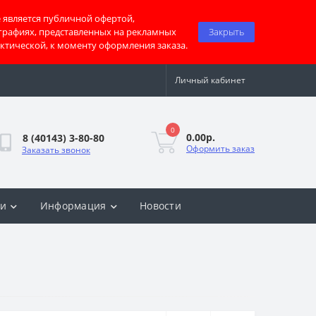
 является публичной офертой,
графиях, представленных на рекламных
Закрыть
актической, к моменту оформления заказа.
Личный кабинет
0
0.00р.
8 (40143) 3-80-80
Оформить заказ
Заказать звонок
ки
Информация
Новости