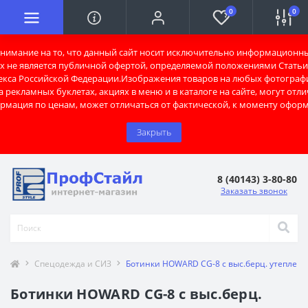
0
0
имание на то, что данный сайт носит исключительно информационны
х не является публичной офертой, определяемой положениями Статьи 
екса Российской Федерации.Изображения товаров на любых фотограф
 рекламных буклетах, акциях в меню и в каталоге на сайте, могут отли
рмация по ценам, может отличаться от фактической, к моменту оформ
Закрыть
8 (40143) 3-80-80
Заказать звонок
Спецодежда и СИЗ
Ботинки HOWARD CG-8 с выс.берц. утепленн
Ботинки HOWARD CG-8 с выс.берц.