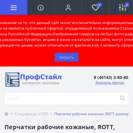
0
0
имание на то, что данный сайт носит исключительно информационны
х не является публичной офертой, определяемой положениями Статьи 
екса Российской Федерации.Изображения товаров на любых фотограф
 рекламных буклетах, акциях в меню и в каталоге на сайте, могут отли
рмация по ценам, может отличаться от фактической, к моменту оформ
Закрыть
8 (40143) 3-80-80
Заказать звонок
Спецодежда и СИЗ
Перчатки рабочие кожаные, RОТТ, размер 9
Перчатки рабочие кожаные, RОТТ,