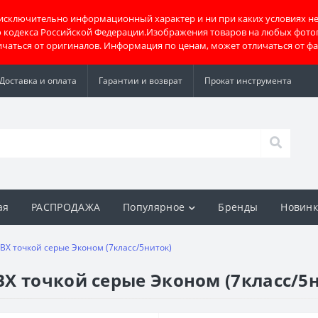
 исключительно информационный характер и ни при каких условиях не
о кодекса Российской Федерации.Изображения товаров на любых фото
тличаться от оригиналов. Информация по ценам, может отличаться от ф
Доставка и оплата
Гарантии и возврат
Прокат инструмента
ая
РАСПРОДАЖА
Популярное
Бренды
Новин
ВХ точкой серые Эконом (7класс/5ниток)
Х точкой серые Эконом (7класс/5