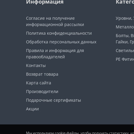
Информация
Катег
Согласие на получение
Уровни,
информационной рассылки
Металло
Политика конфиденциальности
Болты, 
Обработка персональных данных
Гайки, Г
Правила и информация для
Светиль
правообладателей
PE Фитин
Контакты
Возврат товара
Карта сайта
Производители
Подарочные сертификаты
Акции
Мы используем cookie-файлы, чтобы получать статистику, 
ООО "ПрофСтайл" © 2026