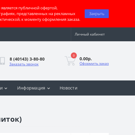
 является публичной офертой,
графиях, представленных на рекламных
Закрыть
актической, к моменту оформления заказа.
Личный кабинет
0
0.00р.
8 (40143) 3-80-80
Оформить заказ
Заказать звонок
ки
Информация
Новости
ниток)