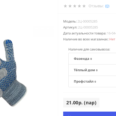
Отзывы:
(0)
Модель:
2Ц-00005285
Артикул:
2Ц-00005285
Дата актуальности товара:
16-04
Наличие во всех магазинах:
Нет
Наличие для самовывоза:
Фазенда
0
Тёплый дом
0
Профстайл
0
21.00р. (пар)