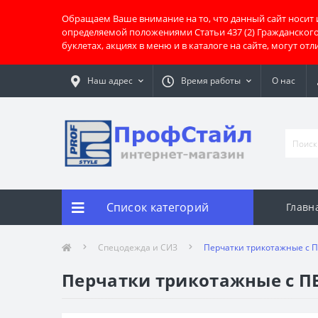
Обращаем Ваше внимание на то, что данный сайт носит
определяемой положениями Статьи 437 (2) Гражданског
буклетах, акциях в меню и в каталоге на сайте, могут о
Наш адрес
Время работы
О нас
Список категорий
Главн
Спецодежда и СИЗ
Перчатки трикотажные с П
Перчатки трикотажные с ПВ