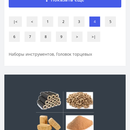
|<
<
1
2
3
4
5
6
7
8
9
>
>|
Наборы инструментов, Головок торцевых