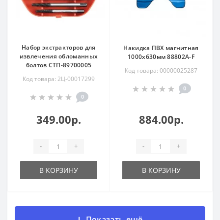
Набор экстракторов для
Накидка ПВХ магнитная
извлечения обломанных
1000х630мм 88802A-F
болтов СТП-89700005
Код товара: 00000025287
Код товара: 2Ц-00017299
0
0
349.00р.
884.00р.
-
+
-
+
В КОРЗИНУ
В КОРЗИНУ
Показать ещё