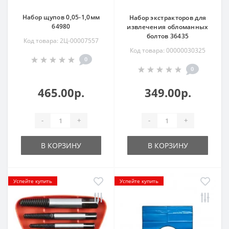
Набор щупов 0,05-1,0мм
Набор экстракторов для
64980
извлечения обломанных
болтов 36435
Код товара: 2Ц-00007557
Код товара: 00000030325
0
0
465.00р.
349.00р.
-
+
-
+
В КОРЗИНУ
В КОРЗИНУ
Успейте купить
Успейте купить