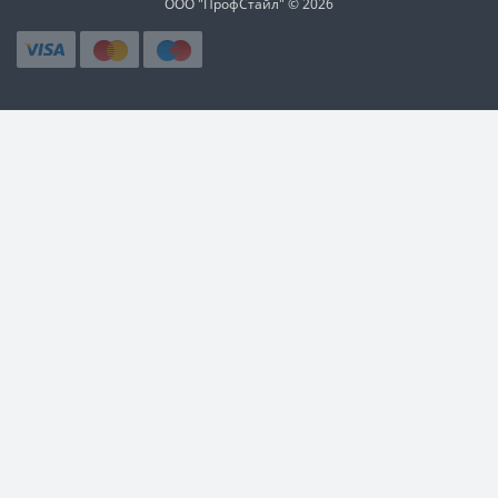
ООО "ПрофСтайл" © 2026