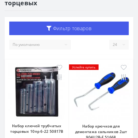
торцевых
Фильтр товаров
Успейте купить
Набор ключей трубчатых
Набор крючков для
торцовых 10пр 6-22 50817B
демонтажа сальников 2шт
904U2B-F 51668