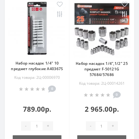
Набор насадок 1/4" 10
Набор насадок 1/4",1/2" 25
предмет глубокие A40367S
предмет F-50121G
57684/57686
Код товара: 2Ц-00006970
Код товара: 2Ц-00014261
0
0
789.00р.
2 965.00р.
-
+
-
+