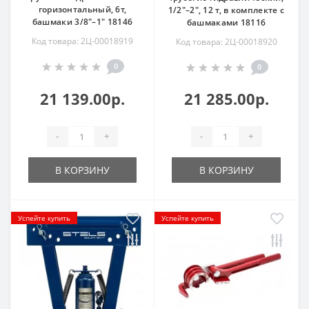
горизонтальный, 6т,
1/2"–2", 12 т, в комплекте с
башмаки 3/8"–1" 18146
башмаками 18116
Код товара: 2Ц-00018919
Код товара: 2Ц-00018920
0
0
21 139.00р.
21 285.00р.
-
+
-
+
В КОРЗИНУ
В КОРЗИНУ
Успейте купить
Успейте купить