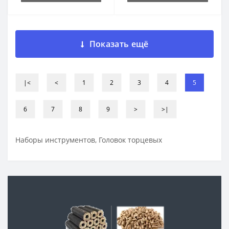
Показать ещё
|<
<
1
2
3
4
5
6
7
8
9
>
>|
Наборы инструментов, Головок торцевых