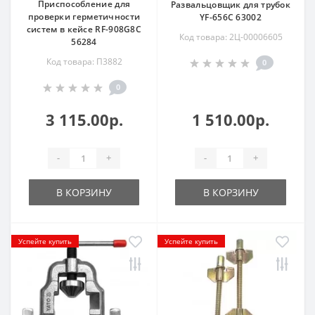
Приспособление для
Развальцовщик для трубок
проверки герметичности
YF-656C 63002
систем в кейсе RF-908G8C
Код товара: 2Ц-00006605
56284
Код товара: П3882
0
0
3 115.00р.
1 510.00р.
-
+
-
+
В КОРЗИНУ
В КОРЗИНУ
Успейте купить
Успейте купить