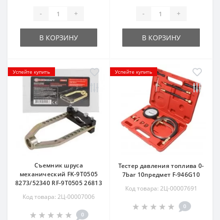
-
+
-
+
В КОРЗИНУ
В КОРЗИНУ
Успейте купить
Успейте купить
Съемник шруса
Тестер давления топлива 0-
механический FK-9T0505
7bar 10предмет F-946G10
8273/52340 RF-9T0505 26813
Код товара: 2Ц-00007691
Код товара: 2Ц-00007006
0
0