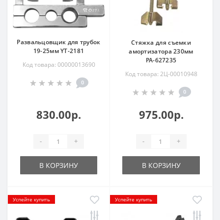
Развальцовщик для трубок
Стяжка для съемки
19-25мм YT-2181
амортизатора 230мм
РА-627235
Код товара: 00000013690
Код товара: 2Ц-00010948
0
0
830.00р.
975.00р.
-
+
-
+
В КОРЗИНУ
В КОРЗИНУ
Успейте купить
Успейте купить