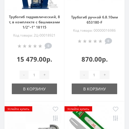
Трубогиб гидравлический, 8
Трубогиб ручной 6.8.10мм
т, в комплекте с башмаками
653180-F
1/2"–1" 18115
Код товара: 00000016986
Код товара: 2Ц-00018921
0
0
15 479.00р.
870.00р.
-
+
-
+
В КОРЗИНУ
В КОРЗИНУ
Успейте купить
Успейте купить