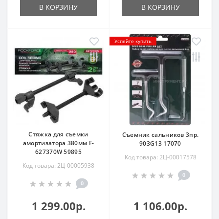
В КОРЗИНУ
В КОРЗИНУ
Успейте купить
Стяжка для съемки
Съемник сальников 3пр.
амортизатора 380мм F-
903G13 17070
627370W 59895
Код товара: 2Ц-00017578
Код товара: 2Ц-00005938
0
0
1 299.00р.
1 106.00р.