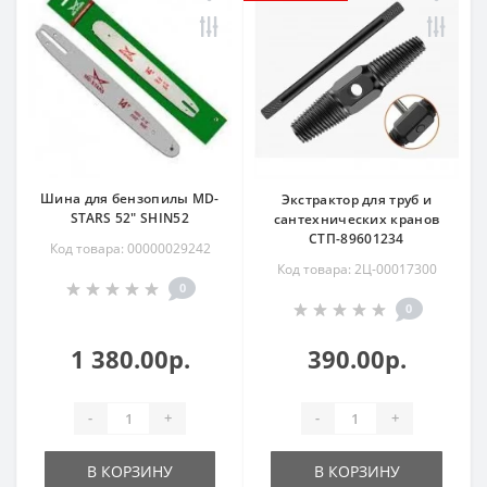
Шина для бензопилы MD-
Экстрактор для труб и
STARS 52" SHIN52
сантехнических кранов
СТП-89601234
Код товара: 00000029242
Код товара: 2Ц-00017300
0
0
1 380.00р.
390.00р.
-
+
-
+
В КОРЗИНУ
В КОРЗИНУ