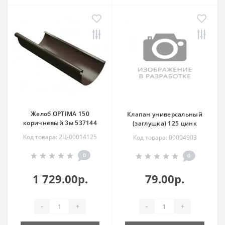
Желоб OPTIMA 150
Клапан универсальный
коричневый 3м 537144
(заглушка) 125 цинк
Код товара: 2Ц-00014125
Код товара: 00004903
0
0
1 729.00р.
79.00р.
-
+
-
+